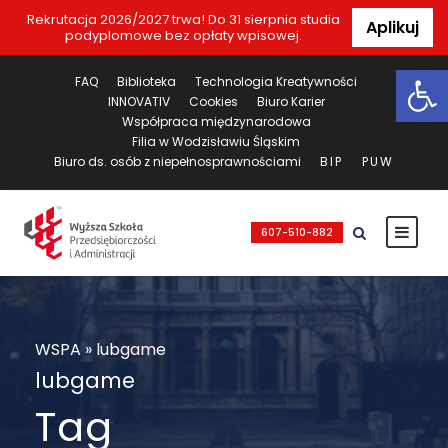
Rekrutacja 2026/2027 trwa! Do 31 sierpnia studia
Aplikuj
podyplomowe bez opłaty wpisowej.
Ot
FAQ
Biblioteka
Technologia Kreatywności
INNOVATIV
Cookies
Biuro Karier
Współpraca międzynarodowa
Filia w Wodzisławiu Śląskim
Biuro ds. osób z niepełnosprawnościami
BIP
PUW
607-510-882
WSPA
»
lubgame
lubgame
Tag