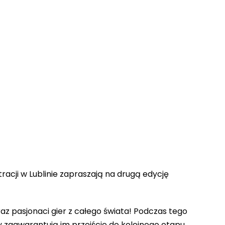
acji w Lublinie zapraszają na drugą edycję
z pasjonaci gier z całego świata! Podczas tego
 zagwarantują im przejście do kolejnego etapu,