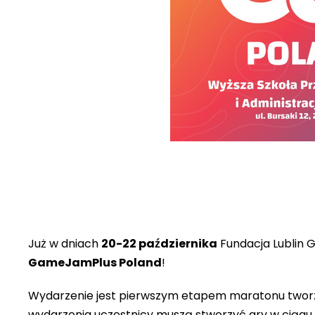
Już w dniach
20-22 października
Fundacja Lublin Ga
GameJamPlus Poland
!
Wydarzenie jest pierwszym etapem maratonu tworzeni
wydarzenia uczestnicy muszą stworzyć gry w ciągu 