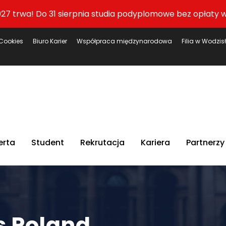
27 trwa! Do 31 sierpnia studia podyplomowe bez opłaty w
Cookies
Biuro Karier
Współpraca międzynarodowa
Filia w Wodzis
erta
Student
Rekrutacja
Kariera
Partnerzy
 Poland