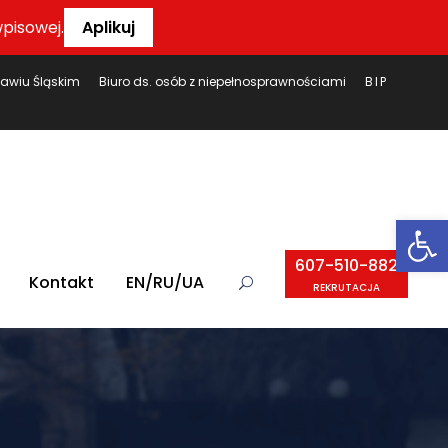
pisowej.
Aplikuj
ławiu Śląskim
Biuro ds. osób z niepełnosprawnościami
BIP
Ot
607-510-882
Kontakt
EN/RU/UA
REKRUTACJA