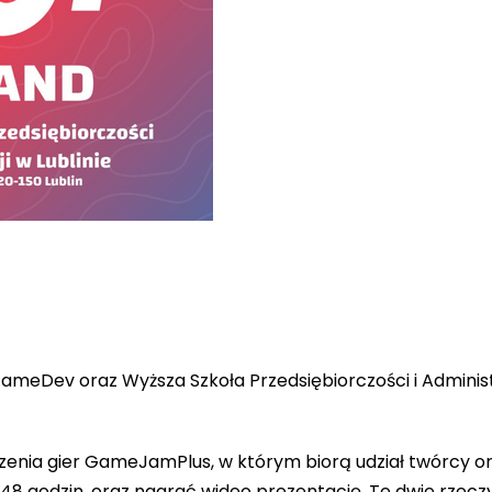
meDev oraz Wyższa Szkoła Przedsiębiorczości i Administr
a gier GameJamPlus, w którym biorą udział twórcy ora
48 godzin, oraz nagrać wideo prezentację. Te dwie rzeczy