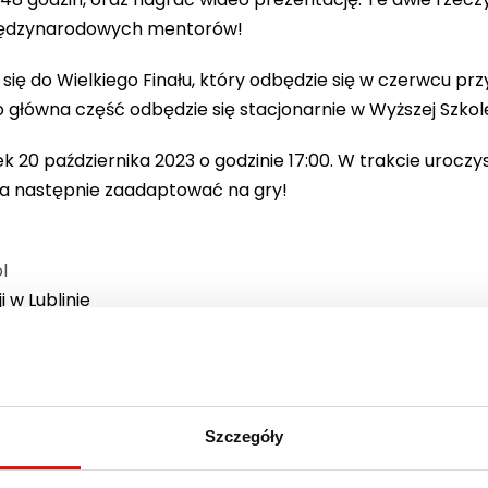
międzynarodowych mentorów!
się do Wielkiego Finału, który odbędzie się w czerwcu pr
wna część odbędzie się stacjonarnie w Wyższej Szkole P
k 20 października 2023 o godzinie 17:00. W trakcie uroczy
́ a następnie zaadaptować na gry!
l
i w Lublinie
pne na stronie:
https://www.lublin- gamedev.pl/gamejam
Szczegóły