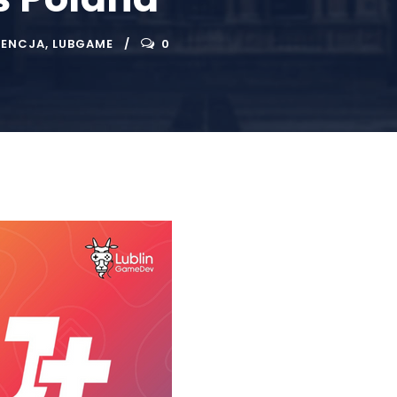
RENCJA
,
LUBGAME
0