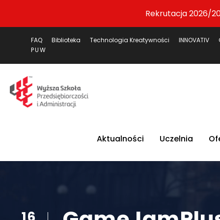
Rekrutacja 2026/20
FAQ
Biblioteka
Technologia Kreatywności
INNOVATIV
PUW
Aktualności
Uczelnia
Of
GameJamPlus
16