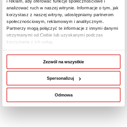
i reklam, aby oferować funkcje społecznościowe i
,
AKTUALNOŚCI WSPA
BIURO KARIER - AKTUALNOŚCI
analizować ruch w naszej witrynie. Informacje o tym, jak
korzystasz z naszej witryny, udostępniamy partnerom
Szanowni Państwo, informujemy, że w najbliższą
społecznościowym, reklamowym i analitycznym.
sobotę, tj. 05.07.2025 Centrum Planowania
Partnerzy mogą połączyć te informacje z innymi danymi
Kariery będzie czynne w godzinach 8.00-14.00. II
otrzymanymi od Ciebie lub uzyskanymi podczas
piętro, pokój 200 Zapraszamy ! CENTRUM
korzystania z ich usług.
PLANOWANIA KARIERY – Akademickie Biuro
Karier | Praktyki (pokój 200)tel.
81 452 94 39
e-
Zezwól na wszystkie
mail: praktyki@wspa.ple-
mail: biurokarier@wspa.pl
Spersonalizuj
Read More
Odmowa