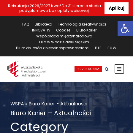
Rekrutacja 2026/2027 trwa! Do 31 sierpnia studia
Aplikuj
podyplomowe bez opłaty wpisowej.
Ot
FAQ
Biblioteka
Technologia Kreatywności
INNOVATIV
Cookies
Biuro Karier
Współpraca międzynarodowa
Filia w Wodzisławiu Śląskim
Biuro ds. osób z niepełnosprawnościami
BIP
PUW
607-510-882
WSPA
»
Biuro Karier - Aktualności
Biuro Karier – Aktualności
Category