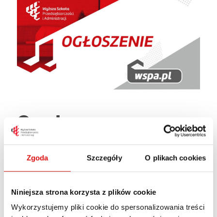
Centrum
Planowania
Kariery – dyżur 5
Zgoda
Szczegóły
O plikach cookies
lipca
Niniejsza strona korzysta z plików cookie
Wykorzystujemy pliki cookie do spersonalizowania treści
1 LIPCA, 2025