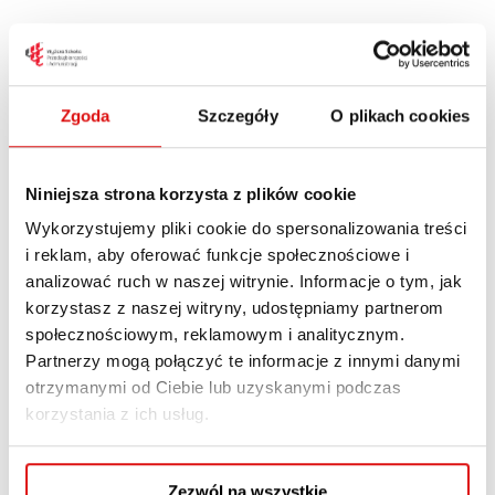
Wyższa Szkoła Przedsiębiorczości i
Administracji w Lublinie,
Zgoda
Szczegóły
O plikach cookies
ul. Bursaki 12
Lublin
20-150
Poland
Niniejsza strona korzysta z plików cookie
+ Mapa Google
Wykorzystujemy pliki cookie do spersonalizowania treści
i reklam, aby oferować funkcje społecznościowe i
analizować ruch w naszej witrynie. Informacje o tym, jak
korzystasz z naszej witryny, udostępniamy partnerom
społecznościowym, reklamowym i analitycznym.
Partnerzy mogą połączyć te informacje z innymi danymi
otrzymanymi od Ciebie lub uzyskanymi podczas
korzystania z ich usług.
Zezwól na wszystkie