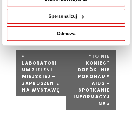
Spersonalizuj
Dodaj do kalendarza
Odmowa
W
«
“TO NIE
y
LABORATORI
KONIEC”
d
UM ZIELENI
DOPÓKI NIE
MIEJSKIEJ –
POKONAMY
a
ZAPROSZENIE
AIDS –
r
NA WYSTAWĘ
SPOTKANIE
z
INFORMACYJ
e
NE
»
n
i
e