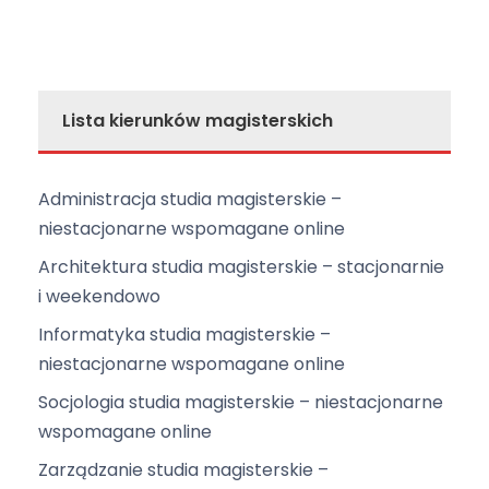
N
a
w
i
Lista kierunków magisterskich
g
a
c
Administracja studia magisterskie –
j
niestacjonarne wspomagane online
a
Architektura studia magisterskie – stacjonarnie
i weekendowo
Informatyka studia magisterskie –
niestacjonarne wspomagane online
Socjologia studia magisterskie – niestacjonarne
wspomagane online
Zarządzanie studia magisterskie –