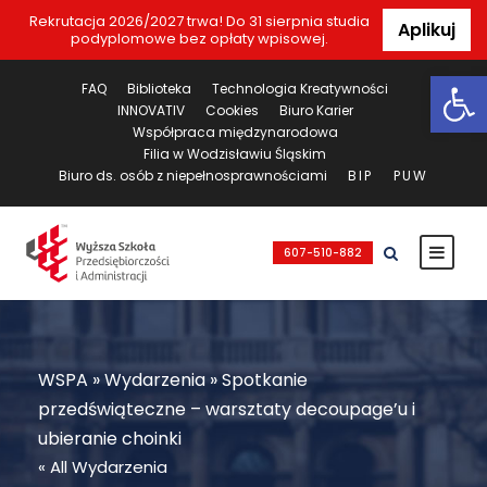
Rekrutacja 2026/2027 trwa! Do 31 sierpnia studia
Aplikuj
podyplomowe bez opłaty wpisowej.
Ot
FAQ
Biblioteka
Technologia Kreatywności
INNOVATIV
Cookies
Biuro Karier
Współpraca międzynarodowa
Filia w Wodzisławiu Śląskim
Biuro ds. osób z niepełnosprawnościami
BIP
PUW
607-510-882
WSPA
»
Wydarzenia
»
Spotkanie
przedświąteczne – warsztaty decoupage’u i
ubieranie choinki
« All Wydarzenia