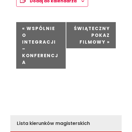
Dodaj do kalendarza
W
«
WSPÓLNIE
ŚWIĄTECZNY
y
O
POKAZ
d
INTEGRACJI
FILMOWY
»
–
a
KONFERENCJ
r
A
z
e
n
i
e
N
a
Lista kierunków magisterskich
w