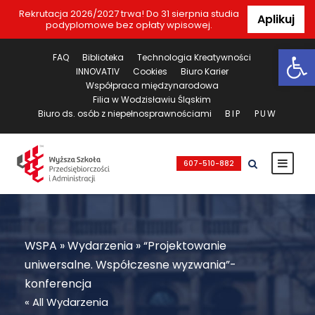
Rekrutacja 2026/2027 trwa! Do 31 sierpnia studia
Aplikuj
podyplomowe bez opłaty wpisowej.
Ot
FAQ
Biblioteka
Technologia Kreatywności
INNOVATIV
Cookies
Biuro Karier
Współpraca międzynarodowa
Filia w Wodzisławiu Śląskim
Biuro ds. osób z niepełnosprawnościami
BIP
PUW
607-510-882
WSPA
»
Wydarzenia
»
“Projektowanie
uniwersalne. Współczesne wyzwania”-
konferencja
« All Wydarzenia