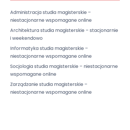
i
g
Administracja studia magisterskie –
a
niestacjonarne wspomagane online
c
Architektura studia magisterskie – stacjonarnie
j
i weekendowo
a
Informatyka studia magisterskie –
niestacjonarne wspomagane online
Socjologia studia magisterskie – niestacjonarne
wspomagane online
Zarządzanie studia magisterskie –
niestacjonarne wspomagane online