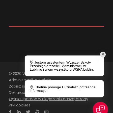
✕
👋 Jestem asystentem Wyższej Szkoły
Przedsiębiorczości i Administracji w
Lublinie i wiem wszystko o WSPA Lublin.
© 2020 Wyższa Szkoła Przedsiębiorczości i
Administracji w Lublinie
Zapisz się do newslettera
😊 Chętnie pomogę Ci znaleźć potrzebne
informacje.
Deklaracja Dostępności
Opinia i pomoc w ulepszeniu naszej strony
Pliki cookies