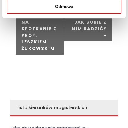
W
Odmowa
«
STRES PRZED
y
ZAPROSZENIE
EGZAMINEM –
d
NA
JAK SOBIE Z
SPOTKANIE Z
NIM RADZIĆ?
a
PROF.
»
r
LESZKIEM
z
ŻUKOWSKIM
e
n
i
e
N
a
w
Lista kierunków magisterskich
i
g
a