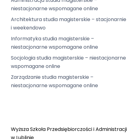
Administracja studia magisterskie –
c
niestacjonarne wspomagane online
j
Architektura studia magisterskie – stacjonarnie
a
i weekendowo
Informatyka studia magisterskie –
niestacjonarne wspomagane online
Socjologia studia magisterskie – niestacjonarne
wspomagane online
Zarządzanie studia magisterskie –
niestacjonarne wspomagane online
Wyższa Szkoła Przedsiębiorczości i Administracji
w Lublinie