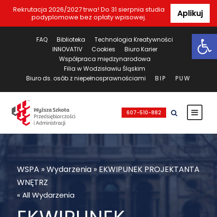
Rekrutacja 2026/2027 trwa! Do 31 sierpnia studia
Aplikuj
podyplomowe bez opłaty wpisowej.
Ot
FAQ
Biblioteka
Technologia Kreatywności
INNOVATIV
Cookies
Biuro Karier
Współpraca międzynarodowa
Filia w Wodzisławiu Śląskim
Biuro ds. osób z niepełnosprawnościami
BIP
PUW
607-510-882
WSPA
»
Wydarzenia
»
EKWIPUNEK PROJEKTANTA
WNĘTRZ
« All Wydarzenia