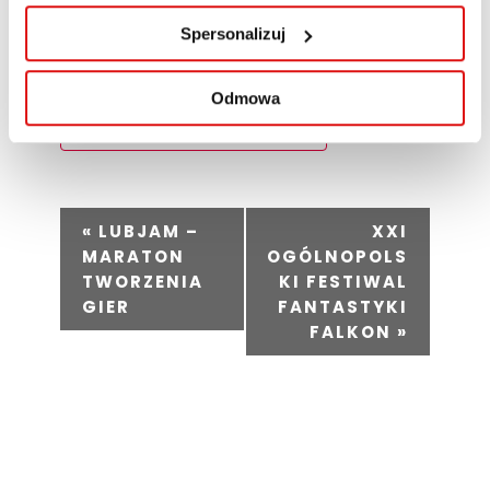
Dodaj tekst przycisku
Spersonalizuj
Odmowa
Dodaj do kalendarza
W
«
LUBJAM –
XXI
y
MARATON
OGÓLNOPOLS
d
TWORZENIA
KI FESTIWAL
GIER
FANTASTYKI
a
FALKON
»
r
z
e
n
i