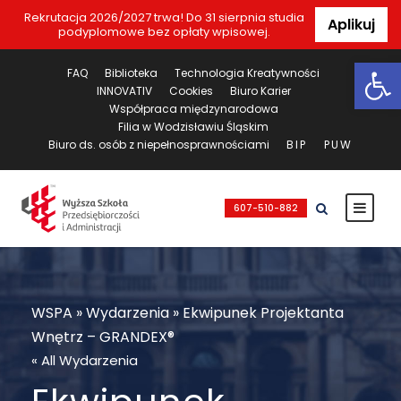
Rekrutacja 2026/2027 trwa! Do 31 sierpnia studia
Aplikuj
podyplomowe bez opłaty wpisowej.
Ot
FAQ
Biblioteka
Technologia Kreatywności
INNOVATIV
Cookies
Biuro Karier
Współpraca międzynarodowa
Filia w Wodzisławiu Śląskim
Biuro ds. osób z niepełnosprawnościami
BIP
PUW
607-510-882
WSPA
»
Wydarzenia
»
Ekwipunek Projektanta
Wnętrz – GRANDEX®
« All Wydarzenia