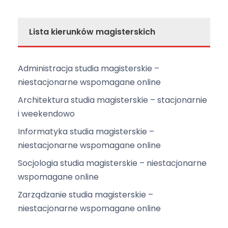
e
N
a
Lista kierunków magisterskich
w
i
Administracja studia magisterskie –
g
niestacjonarne wspomagane online
a
Architektura studia magisterskie – stacjonarnie
c
i weekendowo
j
a
Informatyka studia magisterskie –
niestacjonarne wspomagane online
Socjologia studia magisterskie – niestacjonarne
wspomagane online
Zarządzanie studia magisterskie –
niestacjonarne wspomagane online