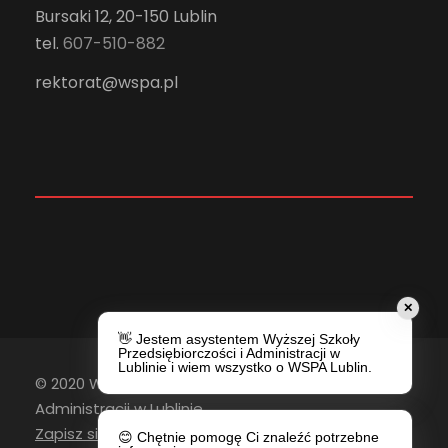
Bursaki 12, 20-150 Lublin
tel.
607-510-882
rektorat@wspa.pl
✕
👋 Jestem asystentem Wyższej Szkoły
Przedsiębiorczości i Administracji w
Lublinie i wiem wszystko o WSPA Lublin.
© 2020 Wyższa Szkoła Przedsiębiorczości i
Administracji w Lublinie
Zapisz się do newslettera
😊 Chętnie pomogę Ci znaleźć potrzebne