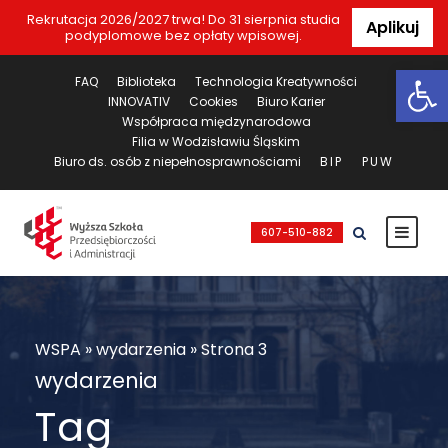
Rekrutacja 2026/2027 trwa! Do 31 sierpnia studia
Aplikuj
podyplomowe bez opłaty wpisowej.
Ot
FAQ
Biblioteka
Technologia Kreatywności
INNOVATIV
Cookies
Biuro Karier
Współpraca międzynarodowa
Filia w Wodzisławiu Śląskim
Biuro ds. osób z niepełnosprawnościami
BIP
PUW
607-510-882
WSPA
»
wydarzenia
»
Strona 3
wydarzenia
Tag