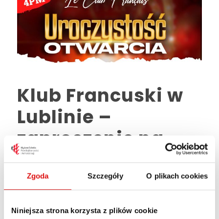
Klub Francuski w
Lublinie –
zaproszenie na
uroczyste
otwarcie
Zgoda
Szczegóły
O plikach cookies
24 MARCA, 2023
,
AKTUALNOŚCI WSPA
STUDENT
Niniejsza strona korzysta z plików cookie