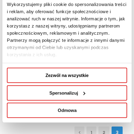
Wykorzystujemy pliki cookie do spersonalizowania treści
Francuski Klub jest inicjatywą Fundacji
i reklam, aby oferować funkcje społecznościowe i
Abrahama D. Ministry, organizacji non-profit,
analizować ruch w naszej witrynie. Informacje o tym, jak
zajmującej się wspieraniem wymiany
korzystasz z naszej witryny, udostępniamy partnerom
międzykulturowej w Lublinie i na całym świecie.
społecznościowym, reklamowym i analitycznym.
Celem jest łączenie ludzi z różnych kultur
Partnerzy mogą połączyć te informacje z innymi danymi
poprzez język, muzykę, taniec, jedzenie i modę.
otrzymanymi od Ciebie lub uzyskanymi podczas
korzystania z ich usług.
Gdzie i kiedy? 26 marca 2023 roku, godz. 16:00 –
Krakowskie Przedmieście 39b, Lublin Dla kogo?
Dla wszystkich – mówiących...
Zezwól na wszystkie
Spersonalizuj
Read More
Odmowa
1
2
3