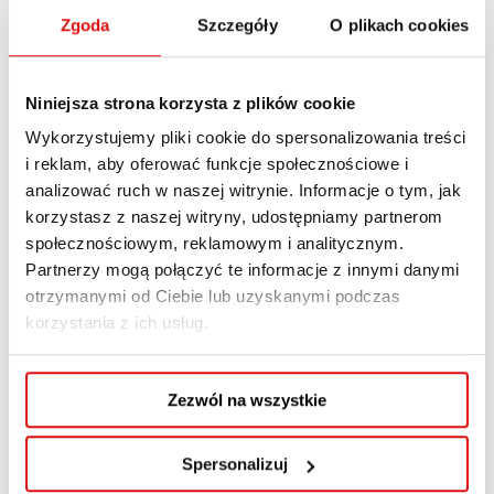
„Uwolnij ciucha”
Zgoda
Szczegóły
O plikach cookies
16 MARCA, 2026
AKTUALNOŚCI WSPA
Niniejsza strona korzysta z plików cookie
6 marca 2026 roku w Wyższej Szkole
Wykorzystujemy pliki cookie do spersonalizowania treści
Przedsiębiorczości i Administracji w Lublinie
i reklam, aby oferować funkcje społecznościowe i
analizować ruch w naszej witrynie. Informacje o tym, jak
podpisano umowę o współpracy z Fundacją
korzystasz z naszej witryny, udostępniamy partnerom
KOGNITIV, organizatorem corocznej akcji
społecznościowym, reklamowym i analitycznym.
charytatywnej „Uwolnij ciucha”. Porozumienie
Partnerzy mogą połączyć te informacje z innymi danymi
otwiera kolejny rok wspólnych działań, które
otrzymanymi od Ciebie lub uzyskanymi podczas
łączą zaangażowanie społeczne z edukacją
korzystania z ich usług.
opartą na praktyce. W imieniu WSPA umowę
podpisała dr Małgorzata Michalska-
Zezwól na wszystkie
Nakonieczna, prof. WSPA, Prorektor ds.
ogólnych, natomiast Fundację...
Spersonalizuj