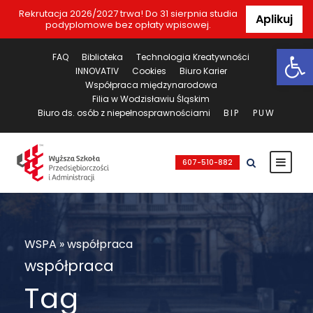
Rekrutacja 2026/2027 trwa! Do 31 sierpnia studia
Aplikuj
podyplomowe bez opłaty wpisowej.
Ot
FAQ
Biblioteka
Technologia Kreatywności
INNOVATIV
Cookies
Biuro Karier
Współpraca międzynarodowa
Filia w Wodzisławiu Śląskim
Biuro ds. osób z niepełnosprawnościami
BIP
PUW
607-510-882
WSPA
»
współpraca
współpraca
Tag