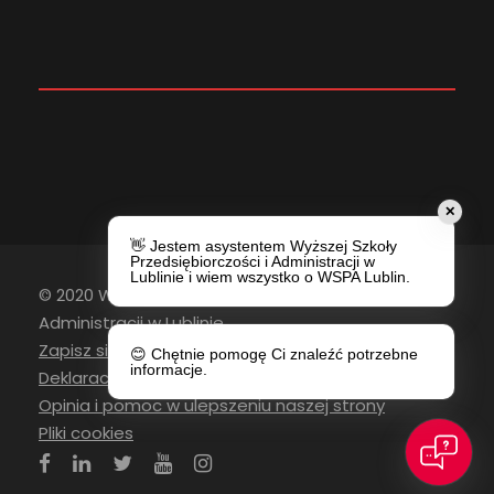
✕
👋 Jestem asystentem Wyższej Szkoły
Przedsiębiorczości i Administracji w
Lublinie i wiem wszystko o WSPA Lublin.
© 2020 Wyższa Szkoła Przedsiębiorczości i
Administracji w Lublinie
Zapisz się do newslettera
😊 Chętnie pomogę Ci znaleźć potrzebne
informacje.
Deklaracja Dostępności
Opinia i pomoc w ulepszeniu naszej strony
Pliki cookies