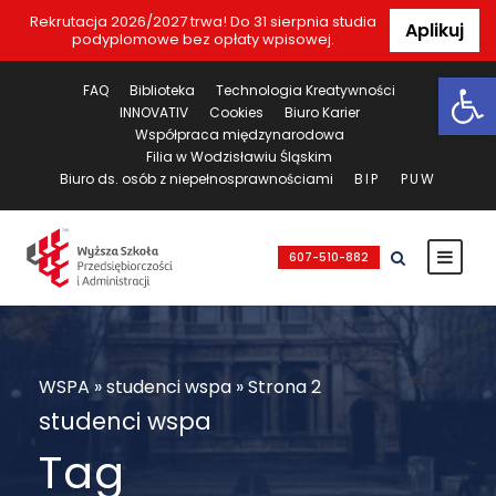
Rekrutacja 2026/2027 trwa! Do 31 sierpnia studia
Aplikuj
podyplomowe bez opłaty wpisowej.
Ot
FAQ
Biblioteka
Technologia Kreatywności
INNOVATIV
Cookies
Biuro Karier
Współpraca międzynarodowa
Filia w Wodzisławiu Śląskim
Biuro ds. osób z niepełnosprawnościami
BIP
PUW
607-510-882
WSPA
»
studenci wspa
»
Strona 2
studenci wspa
Tag