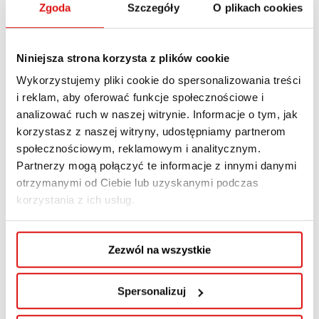
Zgoda
Szczegóły
O plikach cookies
Niniejsza strona korzysta z plików cookie
Wykorzystujemy pliki cookie do spersonalizowania treści
i reklam, aby oferować funkcje społecznościowe i
Relacja z wykładu
analizować ruch w naszej witrynie. Informacje o tym, jak
korzystasz z naszej witryny, udostępniamy partnerom
„Doświadczony
społecznościowym, reklamowym i analitycznym.
Junior – paradoks
Partnerzy mogą połączyć te informacje z innymi danymi
otrzymanymi od Ciebie lub uzyskanymi podczas
czy realne
korzystania z ich usług.
życzenie firmy IT?”
Zezwól na wszystkie
10 MAJA, 2023
Spersonalizuj
,
,
AKTUALNOŚCI WSPA
GALERIA
STUDENT