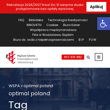
Rekrutacja 2026/2027 trwa! Do 31 sierpnia studia
Aplikuj
podyplomowe bez opłaty wpisowej.
Ot
FAQ
Biblioteka
Technologia Kreatywności
INNOVATIV
Cookies
Biuro Karier
Współpraca międzynarodowa
Filia w Wodzisławiu Śląskim
Biuro ds. osób z niepełnosprawnościami
BIP
PUW
607-510-882
WSPA
»
optimal poland
optimal poland
Tag