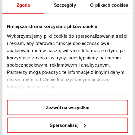
wykładowca WSPA. Spotkanie zostało
Zgoda
Szczegóły
O plikach cookies
zorganizowane przez dr Monikę Maj-Golianek –
dziekan kierunku Pedagogika przedszkolna i
wczesnoszkolna.
Niniejsza strona korzysta z plików cookie
Wykorzystujemy pliki cookie do spersonalizowania treści
i reklam, aby oferować funkcje społecznościowe i
Read More
analizować ruch w naszej witrynie. Informacje o tym, jak
korzystasz z naszej witryny, udostępniamy partnerom
społecznościowym, reklamowym i analitycznym.
Partnerzy mogą połączyć te informacje z innymi danymi
otrzymanymi od Ciebie lub uzyskanymi podczas
korzystania z ich usług.
Zezwól na wszystkie
Spersonalizuj