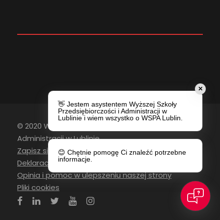
✕
👋 Jestem asystentem Wyższej Szkoły
Przedsiębiorczości i Administracji w
Lublinie i wiem wszystko o WSPA Lublin.
© 2020 Wyższa Szkoła Przedsiębiorczości i
Administracji w Lublinie
Zapisz się do newslettera
😊 Chętnie pomogę Ci znaleźć potrzebne
informacje.
Deklaracja Dostępności
Opinia i pomoc w ulepszeniu naszej strony
Pliki cookies