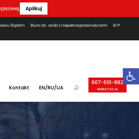
pisowej.
Aplikuj
ławiu Śląskim
Biuro ds. osób z niepełnosprawnościami
BIP
Ot
607-510-882
Kontakt
EN/RU/UA
REKRUTACJA