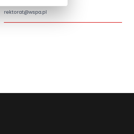
tel.
81 452-94-10
rektorat@wspa.pl