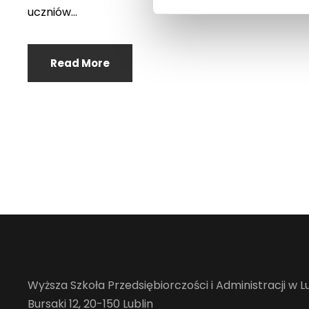
uczniów...
Read More
Wyższa Szkoła Przedsiębiorczości i Administracji w Lu
Bursaki 12, 20-150 Lublin