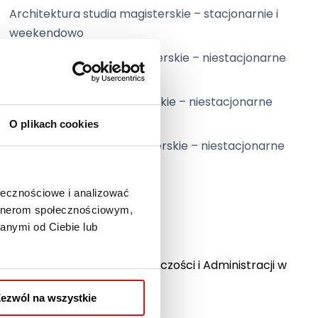
Architektura studia magisterskie – stacjonarnie i
weekendowo
Informatyka studia magisterskie – niestacjonarne
wspomagane online
Socjologia studia magisterskie – niestacjonarne
wspomagane online
O plikach cookies
Zarządzanie studia magisterskie – niestacjonarne
wspomagane online
ołecznościowe i analizować
artnerom społecznościowym,
anymi od Ciebie lub
Wyższa Szkoła Przedsiębiorczości i Administracji w
Lublinie
ezwól na wszystkie
Bursaki 12, 20-150 Lublin