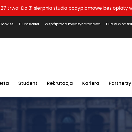
27 trwa! Do 31 sierpnia studia podyplomowe bez opłaty w
Cookies
Biuro Karier
Współpraca międzynarodowa
Filia w Wodzis
erta
Student
Rekrutacja
Kariera
Partnerzy