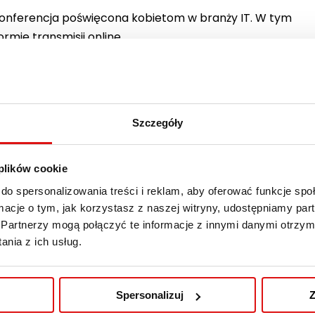
onferencja poświęcona kobietom w branży IT. W tym
rmie transmisji online.
Szczegóły
k IT 2022 👩‍💻
 plików cookie
do spersonalizowania treści i reklam, aby oferować funkcje sp
ormacje o tym, jak korzystasz z naszej witryny, udostępniamy p
Partnerzy mogą połączyć te informacje z innymi danymi otrzym
nia z ich usług.
szych, bezpłatnych wydarzeń informatycznych
nadpodstawowych – konferencja Check IT. Wydarzenie
 i będzie okazją do poszerzenia wiedzy oraz
Spersonalizuj
Z
zie konferencji znajdują się także zajęcia dla