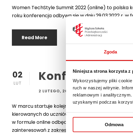
Women TechStyle Summit 2022 (online) to polska k
roku konferencja odbywa się w dniu 29.03.2022 r. w fo
Read More
Zgoda
Konferencja Chec
Niniejsza strona korzysta z
02
Wykorzystujemy pliki cookie 
LUT
ruch w naszej witrynie. Inf
2 LUTEGO, 2022
AKTUALNOŚCI WSPA
reklamowym i analitycznym. 
uzyskanymi podczas korzysta
W marcu startuje kolejna edycja jednego z najwięk
kierowanych do uczniów oraz nauczycieli szkół po
w formule online odbędzie się w dniach 14 i 15 marca
Odmowa
zainteresowań z zakresu nowych technologii. W agend