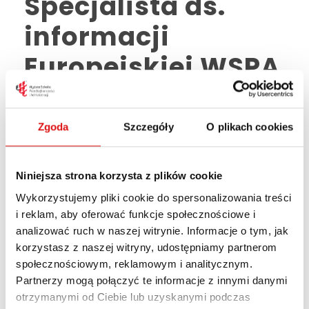
Specjalista ds.
informacji
Europejskiej WSPA
w Lublinie
Zgoda
Szczegóły
O plikach cookies
7 WRZEŚNIA, 2022
UNCATEGORIZED
Wyższa Szkoła Przedsiębiorczości i Administracji
Niniejsza strona korzysta z plików cookie
w Lublinie poszukuje kandydata na stanowisko:
Wykorzystujemy pliki cookie do spersonalizowania treści
Specjalista ds. informacji Europejskiej WSPA w
i reklam, aby oferować funkcje społecznościowe i
Lublinie Wymagania niezbędne: wykształcenie
analizować ruch w naszej witrynie. Informacje o tym, jak
wyższe pierwszego lub drugiego stopnia w
korzystasz z naszej witryny, udostępniamy partnerom
rozumieniu przepisów o szkolnictwie
społecznościowym, reklamowym i analitycznym.
wyższym.co najmniej roczne doświadczenie
Partnerzy mogą połączyć te informacje z innymi danymi
zawodowe na stanowisku specjalisty ds.
otrzymanymi od Ciebie lub uzyskanymi podczas