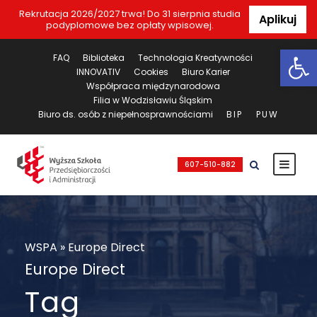
Rekrutacja 2026/2027 trwa! Do 31 sierpnia studia
Aplikuj
podyplomowe bez opłaty wpisowej.
Ot
FAQ
Biblioteka
Technologia Kreatywności
INNOVATIV
Cookies
Biuro Karier
Współpraca międzynarodowa
Filia w Wodzisławiu Śląskim
Biuro ds. osób z niepełnosprawnościami
BIP
PUW
607-510-882
WSPA
»
Europe Direct
Europe Direct
Tag