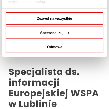
korzystania z ich usług.
projektów lub asystenta ds. projektów (w
ostatnich 5 latach), poświadczone
odpowiednimi dokumentami;wiedza z zakresu
Zezwól na wszystkie
zasad...
Spersonalizuj
Read More
Odmowa
Specjalista ds.
informacji
Europejskiej WSPA
w Lublinie