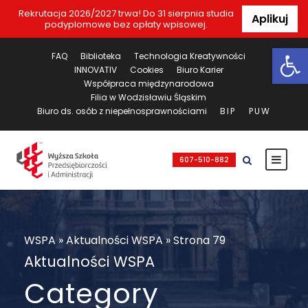
Rekrutacja 2026/2027 trwa! Do 31 sierpnia studia
Aplikuj
podyplomowe bez opłaty wpisowej.
Ot
FAQ
Biblioteka
Technologia Kreatywności
INNOVATIV
Cookies
Biuro Karier
Współpraca międzynarodowa
Filia w Wodzisławiu Śląskim
Biuro ds. osób z niepełnosprawnościami
BIP
PUW
607-510-882
WSPA
»
Aktualności WSPA
»
Strona 79
Aktualności WSPA
Category