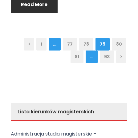
Read More
1
…
77
78
79
80
81
…
93
Lista kierunków magisterskich
Administracja studia magisterskie –