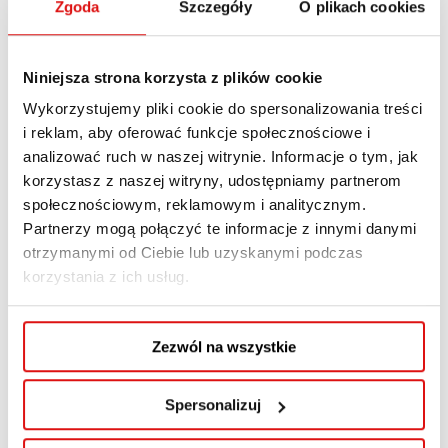
Zgoda
Szczegóły
O plikach cookies
Warsztaty dla
Niniejsza strona korzysta z plików cookie
nauczycieli „Praca
Wykorzystujemy pliki cookie do spersonalizowania treści
i reklam, aby oferować funkcje społecznościowe i
z grafiką 3d w
analizować ruch w naszej witrynie. Informacje o tym, jak
korzystasz z naszej witryny, udostępniamy partnerom
programie
społecznościowym, reklamowym i analitycznym.
Blender”
Partnerzy mogą połączyć te informacje z innymi danymi
otrzymanymi od Ciebie lub uzyskanymi podczas
korzystania z ich usług.
14 MARCA, 2023
,
,
AKTUALNOŚCI WSPA
WARSZTATY
WYKŁADOWCA
Zezwól na wszystkie
Spersonalizuj
Read More