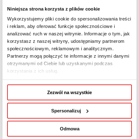
Niniejsza strona korzysta z plików cookie
W ofercie mamy
Wykorzystujemy pliki cookie do spersonalizowania treści
następujące kierunki:
i reklam, aby oferować funkcje społecznościowe i
analizować ruch w naszej witrynie. Informacje o tym, jak
Studia I stopnia
korzystasz z naszej witryny, udostępniamy partnerom
społecznościowym, reklamowym i analitycznym.
Partnerzy mogą połączyć te informacje z innymi danymi
Zarządzanie (stacjonarne, niestacjonarne
otrzymanymi od Ciebie lub uzyskanymi podczas
wspomagane online) - Filia WSPA w Wodzisławiu
korzystania z ich usług.
Śląskim
Zezwól na wszystkie
Studia jednolite
magisterskie
Spersonalizuj
Pedagogika przedszkolna i wczesnoszkolna
Odmowa
(stacjonarne, niestacjonarne) - Filia WSPA w