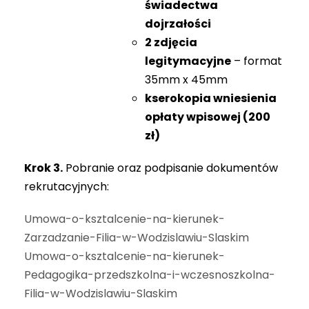
świadectwa
dojrzałości
2 zdjęcia
legitymacyjne
– format
35mm x 45mm
kserokopia wniesienia
opłaty wpisowej (200
zł)
Krok 3.
Pobranie oraz podpisanie dokumentów
rekrutacyjnych:
Umowa-o-ksztalcenie-na-kierunek-
Zarzadzanie-Filia-w-Wodzislawiu-Slaskim
Umowa-o-ksztalcenie-na-kierunek-
Pedagogika-przedszkolna-i-wczesnoszkolna-
Filia-w-Wodzislawiu-Slaskim