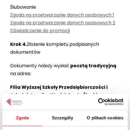
Ślubowanie
Zgoda na przetwarzanie danych osobowych 1
Zgoda na przetwarzanie danych osobowych 2
Oświadczenie do promocji
Krok 4.
Złożenie kompletu podpisanych
dokumentów
Dokumenty należy wysłać
pocztą tradycyjną
na adres:
Filia Wyższej Szkoły Przedsiębiorczości i
Administracji w Wodzisławiu Śląskim
ul. 1-go Maja 23b
44–304 Wodzisław Śląski
pok. 100
Zgoda
Szczegóły
O plikach cookies