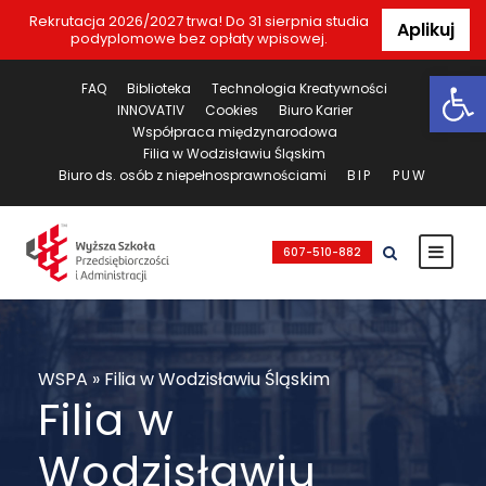
Rekrutacja 2026/2027 trwa! Do 31 sierpnia studia
Aplikuj
podyplomowe bez opłaty wpisowej.
Ot
FAQ
Biblioteka
Technologia Kreatywności
INNOVATIV
Cookies
Biuro Karier
Współpraca międzynarodowa
Filia w Wodzisławiu Śląskim
Biuro ds. osób z niepełnosprawnościami
BIP
PUW
607-510-882
WSPA
»
Filia w Wodzisławiu Śląskim
Filia w
Wodzisławiu