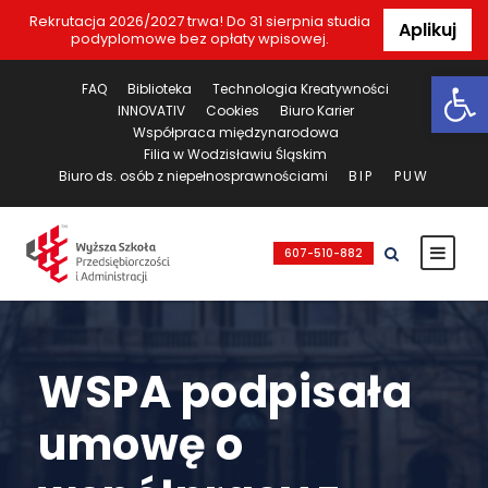
Rekrutacja 2026/2027 trwa! Do 31 sierpnia studia
Aplikuj
podyplomowe bez opłaty wpisowej.
Ot
FAQ
Biblioteka
Technologia Kreatywności
INNOVATIV
Cookies
Biuro Karier
Współpraca międzynarodowa
Filia w Wodzisławiu Śląskim
Biuro ds. osób z niepełnosprawnościami
BIP
PUW
607-510-882
WSPA podpisała
umowę o