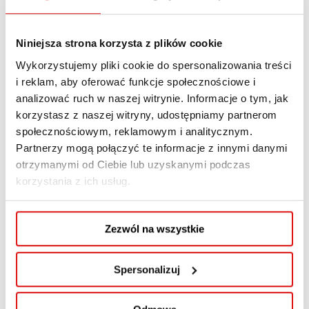
Podpisanie umowy z Arcus SI to kolejny przykład
wzmacniania praktycznego wymiaru
Niniejsza strona korzysta z plików cookie
kształcenia w WSPA. Współpraca z otoczeniem
Wykorzystujemy pliki cookie do spersonalizowania treści
biznesowym pozwala lepiej łączyć wiedzę
i reklam, aby oferować funkcje społecznościowe i
akademicką z realnymi potrzebami rynku
analizować ruch w naszej witrynie. Informacje o tym, jak
pracy i przygotowywać studentów do wyzwań
korzystasz z naszej witryny, udostępniamy partnerom
społecznościowym, reklamowym i analitycznym.
zawodowych w dynamicznie zmieniającym się
Partnerzy mogą połączyć te informacje z innymi danymi
środowisku technologicznym.
otrzymanymi od Ciebie lub uzyskanymi podczas
korzystania z ich usług.
Zezwól na wszystkie
Spersonalizuj