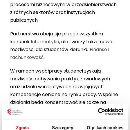
procesami biznesowymi w przedsiębiorstwach
z różnych sektorów oraz instytucjach
publicznych.
Partnerstwo obejmuje przede wszystkim
kierunek
Informatyka
, ale tworzy także nowe
możliwości dla studentów kierunku
Finanse i
rachunkowość
.
W ramach współpracy studenci zyskają
możliwość odbywania praktyk zawodowych
oraz udziału w inicjatywach rozwijających
kompetencje cenione na rynku pracy. Wspólne
działania będą koncentrować się także na
projektowaniu i implementacji nowoczesnych
programów kształcenia, odpowiadających na
aktualne potrzeby branży IT i biznesu.
Zgoda
Szczegóły
O plikach cookies