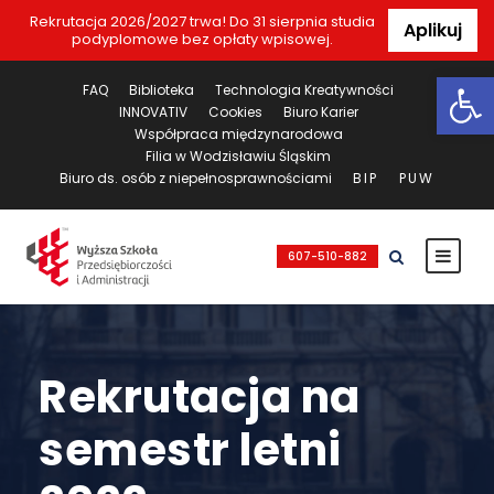
Rekrutacja 2026/2027 trwa! Do 31 sierpnia studia
Aplikuj
podyplomowe bez opłaty wpisowej.
Ot
FAQ
Biblioteka
Technologia Kreatywności
INNOVATIV
Cookies
Biuro Karier
Współpraca międzynarodowa
Filia w Wodzisławiu Śląskim
Biuro ds. osób z niepełnosprawnościami
BIP
PUW
607-510-882
Rekrutacja na
semestr letni