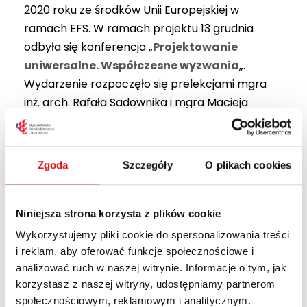
2020 roku ze środków Unii Europejskiej w
ramach EFS. W ramach projektu 13 grudnia
odbyła się konferencja „
Projektowanie
uniwersalne. Współczesne wyzwania
„.
Wydarzenie rozpoczęło się prelekcjami mgra
inż. arch. Rafała Sadownika i mgra Macieja
Knapa, którzy fascynująco przybliżyli
uczestnikom temat dostępności
architektonicznej. Następnie odbył się panel
Zgoda
Szczegóły
O plikach cookies
dyskusyjny, w którym udział wzięli wybitni goście:
mgr inż. arch. Michał Hegemajer – Izba
Architektów Rzeczypospolitej Polskiej, mgr inż.
Niniejsza strona korzysta z plików cookie
arch. Wojciech Bielecki – Prezes SARP Lublin,
Wykorzystujemy pliki cookie do spersonalizowania treści
mgr inż. arch. Robert Kępa – architekt,
i reklam, aby oferować funkcje społecznościowe i
właściciel biura projektowego skim_studio i
analizować ruch w naszej witrynie. Informacje o tym, jak
korzystasz z naszej witryny, udostępniamy partnerom
wykładowca WSPA oraz mgr inż. arch.
społecznościowym, reklamowym i analitycznym.
Aleksandra Kasprzak-Kożuchowska – architekt,