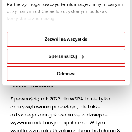
Partnerzy mogą połączyć te informacje z innymi danymi
projektant i wykładowca WSPA.
otrzymanymi od Ciebie lub uzyskanymi podczas
korzystania z ich usług.
Grudzień był także czasem przygotowywania
się do Świąt Bożego Narodzenia –
podczas
Świątecznego Pokazu
Zezwól na wszystkie
Filmowego
oraz
Spotkania Świątecznego
.
Te
dwa wydarzenia były okazją do wspólnego
Spersonalizuj
spędzenia czasu, uczestniczenia w warsztatach
decoupage, ubierania choinki, pamiątkowych
Odmowa
sesji świątecznych w fotospocie, w atmosferze
radości i wzruszeń.
Z pewnością rok 2023 dla WSPA to nie tylko
czas świętowania przeszłości, ale także
aktywnego zaangażowania się w dzisiejsze
wyzwania edukacyjne i społeczne. W tym
wyjątkowym roku Uczelnia z dumą kształci na 8