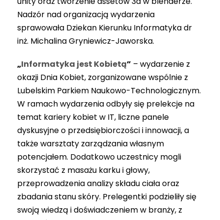
unity oraz tworzenie assetów 3d w blenderze.
Nadzór nad organizacją wydarzenia
sprawowała Dziekan Kierunku Informatyka dr
inż. Michalina Gryniewicz-Jaworska.
„
Informatyka jest Kobietą
”
– wydarzenie z
okazji Dnia Kobiet, zorganizowane wspólnie z
Lubelskim Parkiem Naukowo-Technologicznym.
W ramach wydarzenia odbyły się prelekcje na
temat kariery kobiet w IT, liczne panele
dyskusyjne o przedsiębiorczości i innowacji, a
także warsztaty zarządzania własnym
potencjałem. Dodatkowo uczestnicy mogli
skorzystać z masażu karku i głowy,
przeprowadzenia analizy składu ciała oraz
zbadania stanu skóry. Prelegentki podzieliły się
swoją wiedzą i doświadczeniem w branży, z