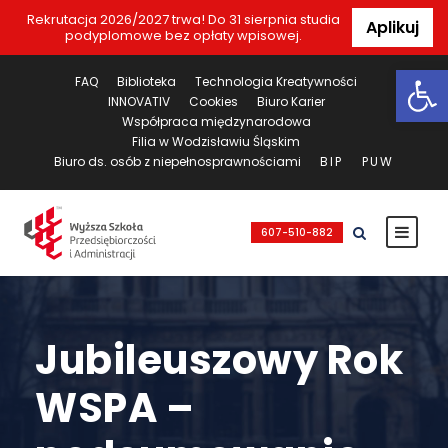
Rekrutacja 2026/2027 trwa! Do 31 sierpnia studia
Aplikuj
podyplomowe bez opłaty wpisowej.
Ot
FAQ
Biblioteka
Technologia Kreatywności
INNOVATIV
Cookies
Biuro Karier
Współpraca międzynarodowa
Filia w Wodzisławiu Śląskim
Biuro ds. osób z niepełnosprawnościami
BIP
PUW
607-510-882
Jubileuszowy Rok
WSPA –