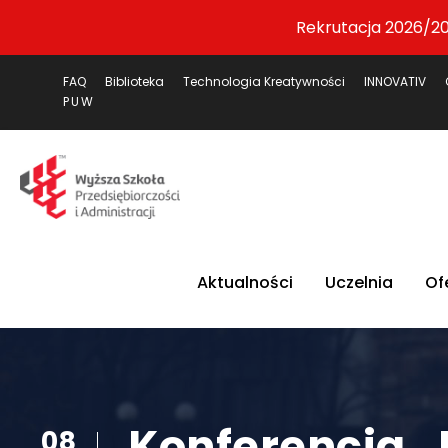
Rekrutacja 2026/20
FAQ
Biblioteka
Technologia Kreatywności
INNOVATIV
PUW
Aktualności
Uczelnia
Of
Konferencja „
08