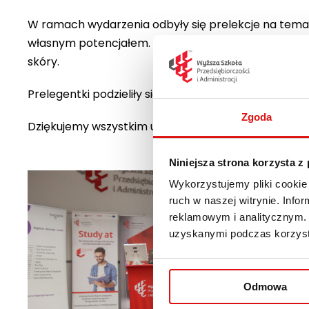
W ramach wydarzenia odbyły się prelekcje na temat k
własnym potencjałem. Dodatkowo, dzięki Etos Fit, uc
skóry.
Prelegentki podzieliły się swoją wiedzą i doświadcz
Zgoda
Dziękujemy wszystkim uczestnikom za przybycie a 
Niniejsza strona korzysta z
Wykorzystujemy pliki cookie 
ruch w naszej witrynie. Inf
reklamowym i analitycznym. 
uzyskanymi podczas korzysta
Odmowa