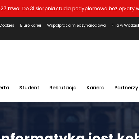
27 trwa! Do 31 sierpnia studia podyplomowe bez opłaty w
Cookies
Biuro Karier
Współpraca międzynarodowa
Filia w Wodzis
erta
Student
Rekrutacja
Kariera
Partnerzy
Informatyka jest ko