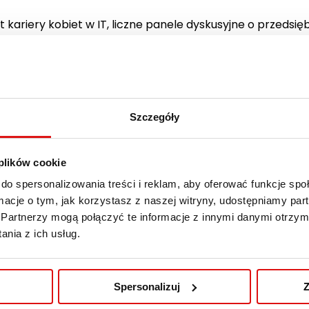
ariery kobiet w IT, liczne panele dyskusyjne o przedsiębi
zestnicy mogli skorzystać z masażu karku i głowy, przepr
eniem w branży, z pewnością inspirując i motywując niejed
Szczegóły
prelegentom za cenne porady. Dziękujemy również partn
 plików cookie
do spersonalizowania treści i reklam, aby oferować funkcje sp
ormacje o tym, jak korzystasz z naszej witryny, udostępniamy p
Partnerzy mogą połączyć te informacje z innymi danymi otrzym
nia z ich usług.
Spersonalizuj
Z