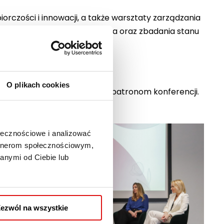
orczości i innowacji, a także warsztaty zarządzania
owadzenia analizy składu ciała oraz zbadania stanu
ną kobietę.
O plikach cookies
erom technologicznym oraz patronom konferencji.
ołecznościowe i analizować
artnerom społecznościowym,
anymi od Ciebie lub
ezwól na wszystkie