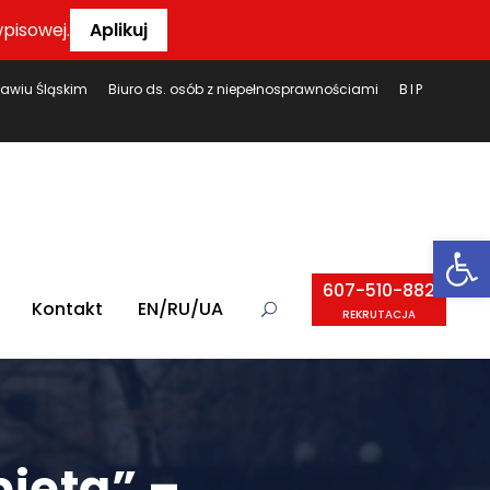
pisowej.
Aplikuj
ławiu Śląskim
Biuro ds. osób z niepełnosprawnościami
BIP
Ot
607-510-882
Kontakt
EN/RU/UA
REKRUTACJA
bietą” –