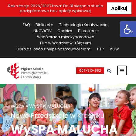
Rekrutacja 2026/2027 trwa! Do 31 sierpnia studia
Aplikuj
podyplomowe bez opłaty wpisowej.
Ot
FAQ
Biblioteka
Technologia Kreatywności
INNOVATIV
Cookies
Biuro Karier
Współpraca międzynarodowa
Filia w Wodzisławiu Śląskim
Biuro ds. osób z niepełnosprawnościami
BIP
PUW
607-510-882
WSPA
»
WySPA MALUCHA
Nowe Przedszkole w Kraśniku
WySPA MALUCHA