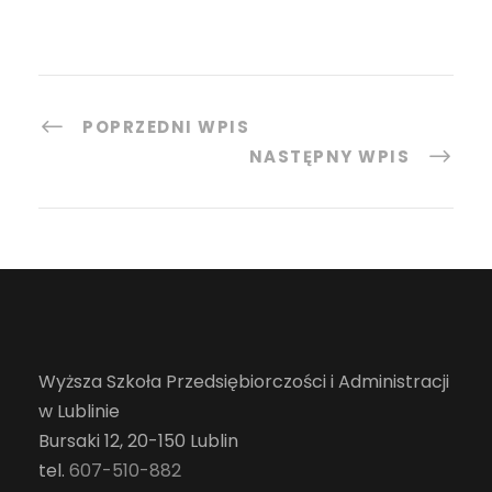
POPRZEDNI WPIS
NASTĘPNY WPIS
Wyższa Szkoła Przedsiębiorczości i Administracji
w Lublinie
Bursaki 12, 20-150 Lublin
tel.
607-510-882