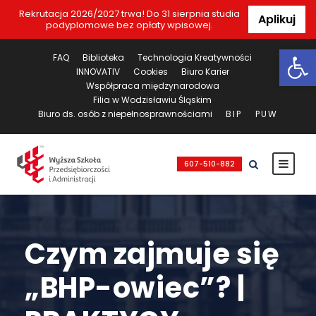
Rekrutacja 2026/2027 trwa! Do 31 sierpnia studia
Aplikuj
podyplomowe bez opłaty wpisowej.
Ot
FAQ
Biblioteka
Technologia Kreatywności
INNOVATIV
Cookies
Biuro Karier
Współpraca międzynarodowa
Filia w Wodzisławiu Śląskim
Biuro ds. osób z niepełnosprawnościami
BIP
PUW
607-510-882
Czym zajmuje się
„BHP-owiec”? |