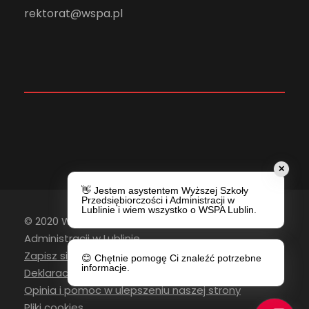
rektorat@wspa.pl
✕
👋 Jestem asystentem Wyższej Szkoły
Przedsiębiorczości i Administracji w
Lublinie i wiem wszystko o WSPA Lublin.
© 2020 Wyższa Szkoła Przedsiębiorczości i
Administracji w Lublinie
Zapisz się do newslettera
😊 Chętnie pomogę Ci znaleźć potrzebne
informacje.
Deklaracja Dostępności
Opinia i pomoc w ulepszeniu naszej strony
Pliki cookies