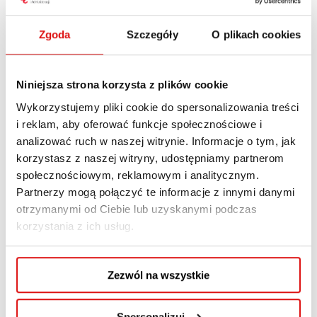
doświadczonym specjalistą w zakresie
bezpieczeństwa i higieny pracy (BHP)
.
Zgoda
Szczegóły
O plikach cookies
Tematem rozmowy są wyzwania i stereotypy
związane z pracą specjalisty BHP.
Niniejsza strona korzysta z plików cookie
Wykorzystujemy pliki cookie do spersonalizowania treści
Jak wygląda praca specjalisty BHP w
i reklam, aby oferować funkcje społecznościowe i
rzeczywistości? Jakie są najczęstsze
analizować ruch w naszej witrynie. Informacje o tym, jak
stereotypy dotyczące tej profesji? Sławomir
korzystasz z naszej witryny, udostępniamy partnerom
Szymaniak dzieli się swoimi doświadczeniami i
społecznościowym, reklamowym i analitycznym.
spostrzeżeniami na temat roli oraz znaczenia
Partnerzy mogą połączyć te informacje z innymi danymi
otrzymanymi od Ciebie lub uzyskanymi podczas
pracy BHP, rozbijając mity i przekazując
korzystania z ich usług.
praktyczne informacje.
Zezwól na wszystkie
Posłuchaj, aby lepiej zrozumieć rzeczywistość
pracy specjalisty BHP, poznać wyzwania, z jakimi
Spersonalizuj