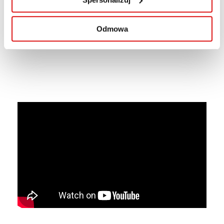
się borykają, i przełamać stereotypy związane z
tą dziedziną.
Odmowa
Słuchaj nas na Spotify.