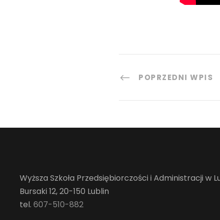
POPRZEDNI WPIS
Wyższa Szkoła Przedsiębiorczości i Administracji w Lu
Bursaki 12, 20-150 Lublin
tel.
607-510-882