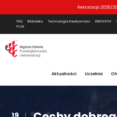
Rekrutacja 2026/20
FAQ
Biblioteka
Technologia Kreatywności
INNOVATIV
PUW
Aktualności
Uczelnia
Of
Cechy dobreg
19