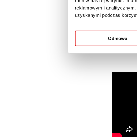
ruch w naszej witrynie. Inf
Jakie wyzwania napotykają 
reklamowym i analitycznym. 
i co inspiruje ich do dzi
uzyskanymi podczas korzysta
którymi powinien odznacza
Słuchaj nas na Spotify.
Odmowa