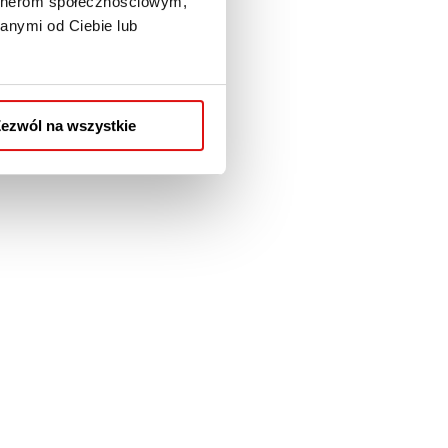
artnerom społecznościowym,
ie są ich największe pasje
anymi od Ciebie lub
ać kluczowe cechy,
ezwól na wszystkie