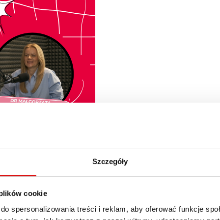
Szczegóły
aktyków Przyszłości” dr Małgorzata Michalska-Nakoniec
dia i dziennikarstwo
na temat doświadczeń oraz wyzwań, 
 plików cookie
do spersonalizowania treści i reklam, aby oferować funkcje sp