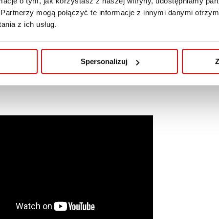
ormacje o tym, jak korzystasz z naszej witryny, udostępniamy p
studenci na swojej drodze do kariery dziennikarskiej? Jak
Partnerzy mogą połączyć te informacje z innymi danymi otrzym
ałania w dynamicznym świecie mediów? Posłuchaj, aby pozn
nia z ich usług.
ć się dobry dziennikarz.
Spersonalizuj
Z