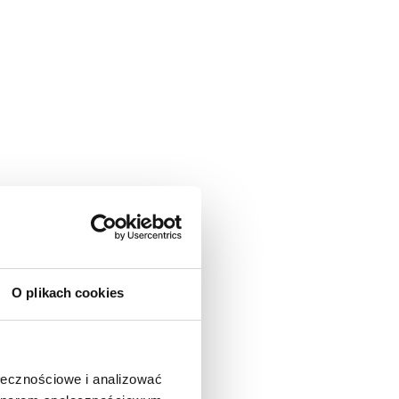
O plikach cookies
zna, prof. WSPA rozmawia
jakie napotykają w
ołecznościowe i analizować