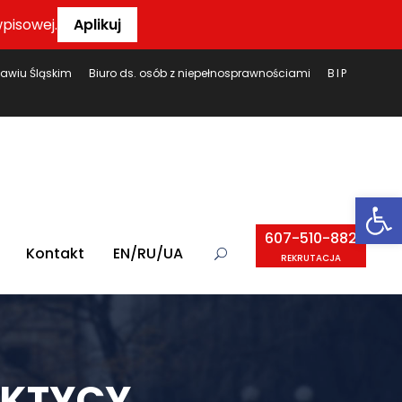
pisowej.
Aplikuj
ławiu Śląskim
Biuro ds. osób z niepełnosprawnościami
BIP
Ot
607-510-882
Kontakt
EN/RU/UA
REKRUTACJA
AKTYCY