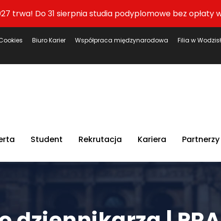
27 trwa! Do 31 sierpnia studia podyplomowe bez opłaty w
Cookies
Biuro Karier
Współpraca międzynarodowa
Filia w Wodzis
erta
Student
Rekrutacja
Kariera
Partnerzy
o dziennikarza | PR