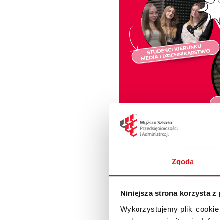
Zgoda
W najnowszym odcinku „Pr
ze studentami kierunku
Me
Niniejsza strona korzysta z
trakcie studiów.
Wykorzystujemy pliki cookie 