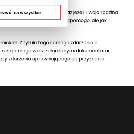
znaczenie zasadnicze, ponieważ jeżeli Twoja rodzina
ezwól na wszystkie
z podstaw do starania się o zapomogę, ale jak
mickim. Z tytułu tego samego zdarzenia o
 3) o zapomogę wraz załączonymi dokumentami
d daty zdarzenia uprawniającego do przyznania