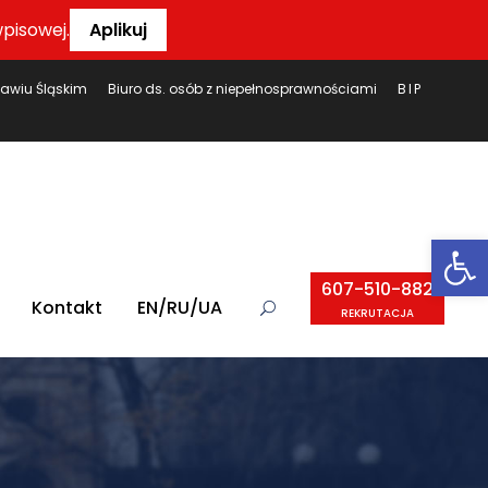
pisowej.
Aplikuj
ławiu Śląskim
Biuro ds. osób z niepełnosprawnościami
BIP
Ot
607-510-882
Kontakt
EN/RU/UA
REKRUTACJA