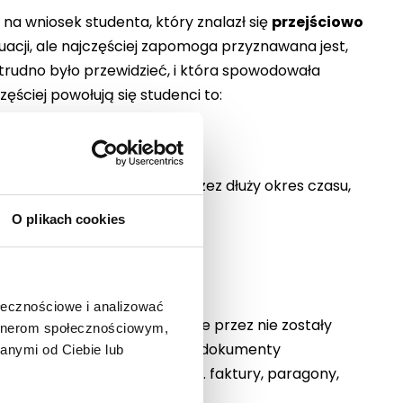
a wniosek studenta, który znalazł się
przejściowo
acji, ale najczęściej zapomoga przyznawana jest,
 trudno było przewidzieć, i która spowodowała
ęściej powołują się studenci to:
utrata pracy nie trwała przez dłuży okres czasu,
O plikach cookies
ołecznościowe i analizować
zdarzenia, ale wydatki jakie przez nie zostały
artnerom społecznościowym,
ie, należy dołączyć również dokumenty
anymi od Ciebie lub
uacji życiowej, będą nimi np. faktury, paragony,
arzeniem.