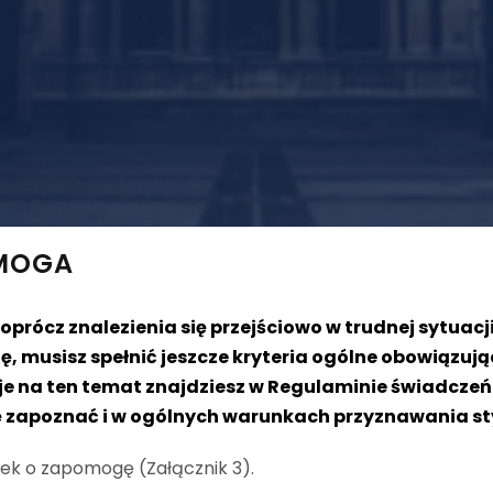
MOGA
oprócz znalezienia się przejściowo w trudnej sytuacji
 musisz spełnić jeszcze kryteria ogólne obowiązuj
je na ten temat znajdziesz w Regulaminie świadcze
ię zapoznać i w ogólnych warunkach przyznawania s
ek o zapomogę (Załącznik 3).