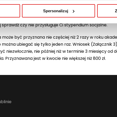
gę na zwrot
przejściowa trudna sytuacja
, ono ma tu 
Spersonalizuj
Z
 z długotrwałą trudną sytuacją finansową to nie posiadas
j sprawdź czy nie przysługuje Ci stypendium socjalne.
może być przyznana nie częściej niż 2 razy w roku akade
można ubiegać się tylko jeden raz. Wniosek (Załącznik
żyć niezwłocznie, nie później niż w terminie 3 miesięcy o
a. Przyznawana jest w kwocie nie większej niż 800 zł.
blinie