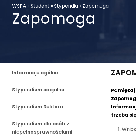
WSPA
»
Student
»
Stypendia
»
Zapomoga
Zapomoga
ZAPO
Informacje ogólne
Stypendium socjalne
Pamiętaj 
zapomogę,
Stypendium Rektora
Informac
trzeba s
Stypendium dla osób z
Wnios
niepełnosprawnościami