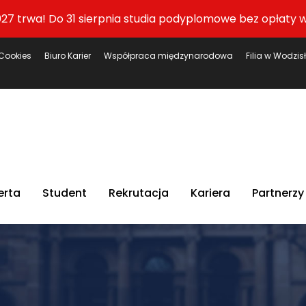
27 trwa! Do 31 sierpnia studia podyplomowe bez opłaty w
Cookies
Biuro Karier
Współpraca międzynarodowa
Filia w Wodzis
erta
Student
Rekrutacja
Kariera
Partnerzy