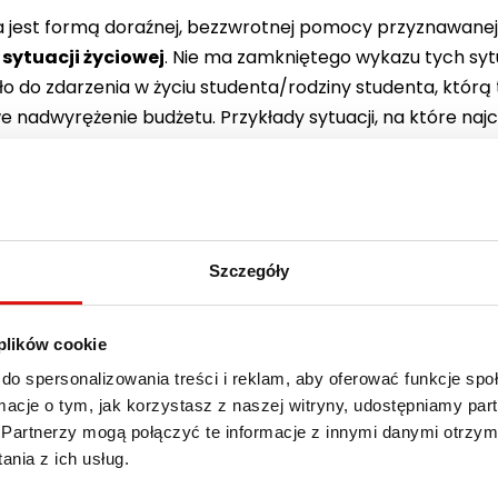
jest formą doraźnej, bezzwrotnej pomocy przyznawanej n
 sytuacji życiowej
. Nie ma zamkniętego wykazu tych sytu
ło do zdarzenia w życiu studenta/rodziny studenta, którą
e nadwyrężenie budżetu. Przykłady sytuacji, na które najcz
a choroba studenta lub członka rodziny.
ć członka rodziny.
a pracy za wypowiedzeniem przez pracodawcę, wtedy gdy 
powodowała przejściowo trudną sytuację materialną.
Szczegóły
 powódź itp.
eż.
 plików cookie
 sprzętu rehabilitacyjnego.
do spersonalizowania treści i reklam, aby oferować funkcje sp
nia zapomogi przesłanką, nie jest samo występnie danego 
ormacje o tym, jak korzystasz z naszej witryny, udostępniamy p
e, dlatego oprócz dokumentów poświadczających zdarzen
Partnerzy mogą połączyć te informacje z innymi danymi otrzym
, że zdarzenie to wpłynęło przejściowo na pogorszenie syt
nia z ich usług.
menty potwierdzające koszty poniesione w związku ze zd