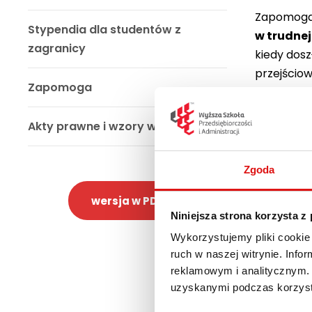
Zapomoga 
Stypendia dla studentów z
w trudnej
zagranicy
kiedy dosz
przejściow
Zapomoga
Ciężk
Śmier
Akty prawne i wzory wniosków
Utrat
ale s
Zgoda
Pożar,
Kradzi
wersja w PDF
Niniejsza strona korzysta z
Zakup
Wykorzystujemy pliki cookie 
Do otrzyma
ruch w naszej witrynie. Inf
poniesion
reklamowym i analitycznym. 
wykazujące
uzyskanymi podczas korzysta
inne doku