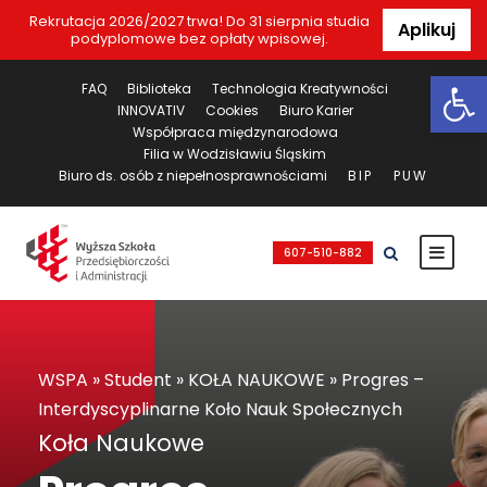
Rekrutacja 2026/2027 trwa! Do 31 sierpnia studia
Aplikuj
podyplomowe bez opłaty wpisowej.
Ot
FAQ
Biblioteka
Technologia Kreatywności
INNOVATIV
Cookies
Biuro Karier
Współpraca międzynarodowa
Filia w Wodzisławiu Śląskim
Biuro ds. osób z niepełnosprawnościami
BIP
PUW
607-510-882
WSPA
»
Student
»
KOŁA NAUKOWE
»
Progres –
Interdyscyplinarne Koło Nauk Społecznych
Koła Naukowe