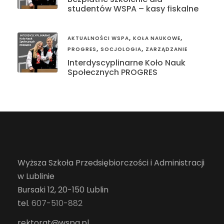
studentów WSPA – kasy fiskalne
,
,
AKTUALNOŚCI WSPA
KOŁA NAUKOWE
,
,
PROGRES
SOCJOLOGIA
ZARZĄDZANIE
Interdyscyplinarne Koło Nauk
Społecznych PROGRES
Wyższa Szkoła Przedsiębiorczości i Administracji
w Lublinie
Bursaki 12, 20-150 Lublin
tel.
607-510-882
rektorat@wspa.pl