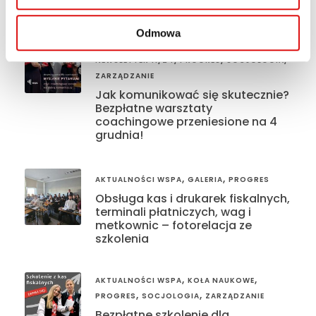
Odmowa
,
,
AKTUALNOŚCI WSPA
KOŁA NAUKOWE
,
,
,
NEWSLETTER 11/24
PROGRES
SOCJOLOGIA
ZARZĄDZANIE
Jak komunikować się skutecznie?
Bezpłatne warsztaty
coachingowe przeniesione na 4
grudnia!
,
,
AKTUALNOŚCI WSPA
GALERIA
PROGRES
Obsługa kas i drukarek fiskalnych,
terminali płatniczych, wag i
metkownic – fotorelacja ze
szkolenia
,
,
AKTUALNOŚCI WSPA
KOŁA NAUKOWE
,
,
PROGRES
SOCJOLOGIA
ZARZĄDZANIE
Bezpłatne szkolenie dla