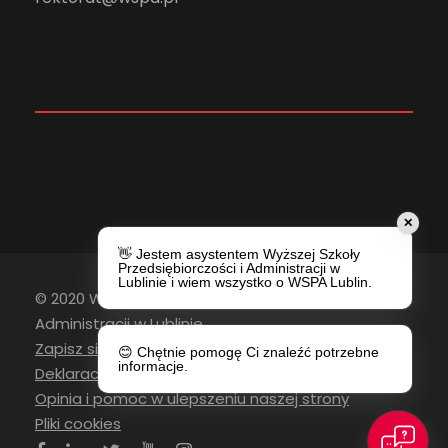
✕
👋 Jestem asystentem Wyższej Szkoły
Przedsiębiorczości i Administracji w
Lublinie i wiem wszystko o WSPA Lublin.
© 2020 Wyższa Szkoła Przedsiębiorczości i
Administracji w Lublinie
Zapisz się do newslettera
😊 Chętnie pomogę Ci znaleźć potrzebne
informacje.
Deklaracja Dostępności
Opinia i pomoc w ulepszeniu naszej strony
Pliki cookies