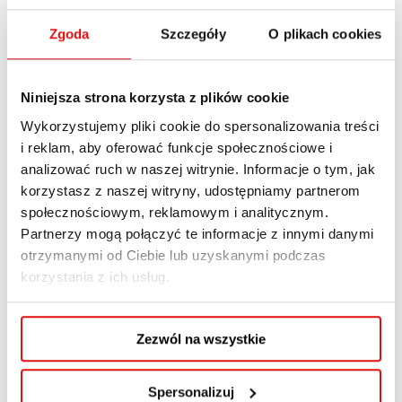
| mgr Anna Bielak, dr Dominika Janik-Lis
Zgoda
Szczegóły
O plikach cookies
Jak się zapisać?
Niniejsza strona korzysta z plików cookie
Osoby zainteresowane uczestnictwem w Kole
Wykorzystujemy pliki cookie do spersonalizowania treści
i reklam, aby oferować funkcje społecznościowe i
Naukowym mogą kontaktować się mailowo pod
analizować ruch w naszej witrynie. Informacje o tym, jak
adresem:
d.janik-lis@wspa.pl
korzystasz z naszej witryny, udostępniamy partnerom
społecznościowym, reklamowym i analitycznym.
Opiekunowie koła naukowego
Partnerzy mogą połączyć te informacje z innymi danymi
mgr Anna Bielak
– Dziekan kierunku
otrzymanymi od Ciebie lub uzyskanymi podczas
korzystania z ich usług.
Zarządzanie
dr Dominika Janik-Lis
– Wykładowca na
kierunkach Socjologia, Zarządzanie
Zezwól na wszystkie
Aktualności
Spersonalizuj