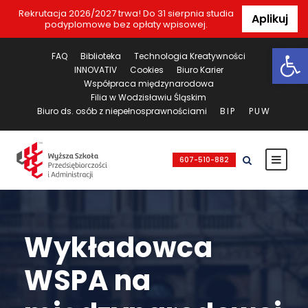
Rekrutacja 2026/2027 trwa! Do 31 sierpnia studia
Aplikuj
podyplomowe bez opłaty wpisowej.
Ot
FAQ
Biblioteka
Technologia Kreatywności
INNOVATIV
Cookies
Biuro Karier
Współpraca międzynarodowa
Filia w Wodzisławiu Śląskim
Biuro ds. osób z niepełnosprawnościami
BIP
PUW
607-510-882
Wykładowca
WSPA na