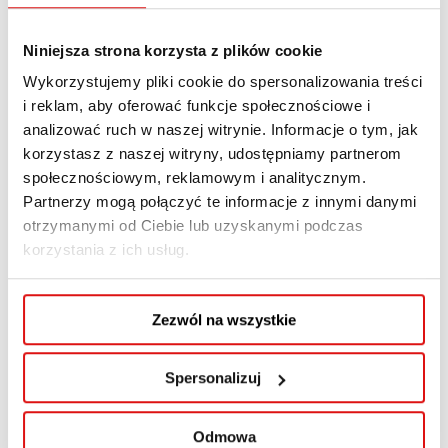
Podczas wydarzenia dr Kit zaprezentował
Niniejsza strona korzysta z plików cookie
referat pt.
Wykorzystujemy pliki cookie do spersonalizowania treści
„Ukraina – to polski wymysł”. Dekonstrukcja
i reklam, aby oferować funkcje społecznościowe i
mitów ideologii rosyjskiego agresora
,
analizować ruch w naszej witrynie. Informacje o tym, jak
w którym podjął krytyczną analizę jednej z
korzystasz z naszej witryny, udostępniamy partnerom
kluczowych narracji propagandowych
społecznościowym, reklamowym i analitycznym.
wykorzystywanych do usprawiedliwiania agresji
Partnerzy mogą połączyć te informacje z innymi danymi
otrzymanymi od Ciebie lub uzyskanymi podczas
na Ukrainę. W oparciu o źródła historyczne oraz
korzystania z ich usług.
współczesne konteksty polityczne pokazał, jak
mit o „sztuczności” Ukrainy jest wykorzystywany
jako skuteczne narzędzie wojny informacyjnej.
Zezwól na wszystkie
Poruszony temat ma szczególne znaczenie dla
Spersonalizuj
zrozumienia współczesnych wyzwań w
stosunkach międzynarodowych i stanowi ważny
głos w debacie na temat dezinformacji oraz jej
Odmowa