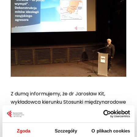
Z dumą informujemy, że dr Jarosław Kit,
wykładowca kierunku Stosunki międzynarodowe
w WSPA w Lublinie, wziął udział w prestiżowej
międzynarodowej konferencji
„Fałszerstwa i
mity w dziejach”
, zorganizowanej przez
Zgoda
Szczegóły
O plikach cookies
Muzeum II Wojny Światowej w Gdańsku.