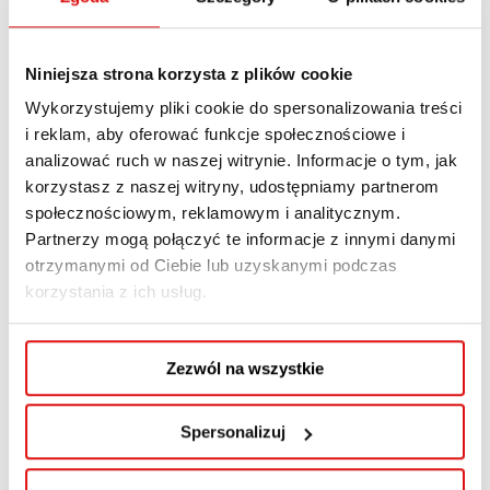
poświęconą
zdrowiu psychicznemu
i radzeniu
sobie z wyzwaniami, które mogą towarzyszyć
adaptacji do życia w nowym kraju. Wydarzenie
Niniejsza strona korzysta z plików cookie
będzie także okazją do
nawiązania nowych
Wykorzystujemy pliki cookie do spersonalizowania treści
znajomości
oraz wymiany doświadczeń z
i reklam, aby oferować funkcje społecznościowe i
innymi studentami zagranicznymi.
analizować ruch w naszej witrynie. Informacje o tym, jak
korzystasz z naszej witryny, udostępniamy partnerom
Data:
26 października 2025 r., godz. 11:30–16:00
społecznościowym, reklamowym i analitycznym.
Miejsce:
Przestrzeń „Baobab”, ul. Krakowskie
Partnerzy mogą połączyć te informacje z innymi danymi
Przedmieście 39b, Lublin
otrzymanymi od Ciebie lub uzyskanymi podczas
korzystania z ich usług.
Główny język wydarzenia:
polski
Języki robocze:
białoruski, ukraiński, rosyjski
Zezwól na wszystkie
Rejestracja jest obowiązkowa
, a liczba miejsc
ograniczona. Organizatorzy skontaktują się z
Spersonalizuj
uczestnikami, aby potwierdzić udział.