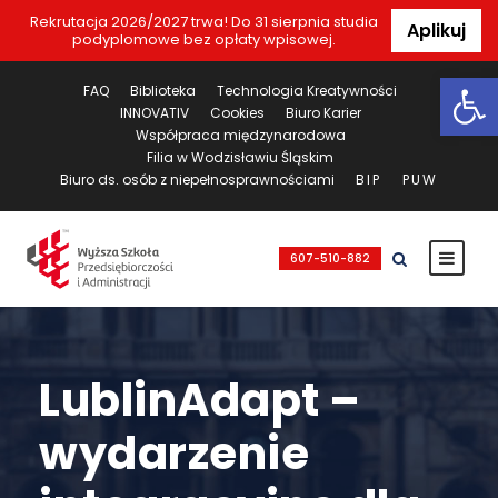
Rekrutacja 2026/2027 trwa! Do 31 sierpnia studia
Aplikuj
podyplomowe bez opłaty wpisowej.
Ot
FAQ
Biblioteka
Technologia Kreatywności
INNOVATIV
Cookies
Biuro Karier
Współpraca międzynarodowa
Filia w Wodzisławiu Śląskim
Biuro ds. osób z niepełnosprawnościami
BIP
PUW
607-510-882
LublinAdapt –
wydarzenie