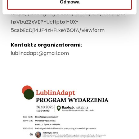
Odmowa
Formularz rejestracyjny:
https://docs.google.com/forms/d/e/1FAIpQLSf
hxVbuZZxVEP-UcHpbx1-0X-
5csbEcDj14JF4zHFLxeY6OfA/viewform
Kontakt z organizatorami:
lublinadapt@gmail.com