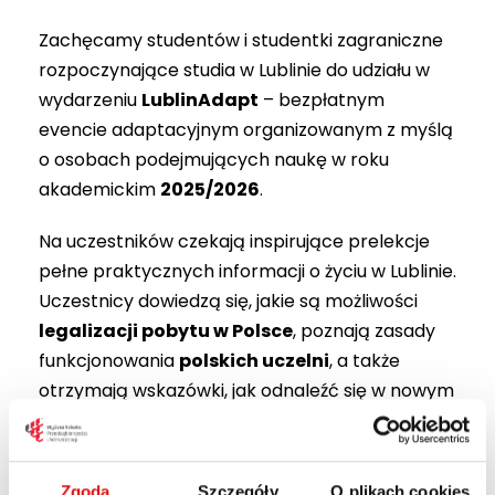
Zachęcamy studentów i studentki zagraniczne
rozpoczynające studia w Lublinie do udziału w
wydarzeniu
LublinAdapt
– bezpłatnym
evencie adaptacyjnym organizowanym z myślą
o osobach podejmujących naukę w roku
akademickim
2025/2026
.
Na uczestników czekają inspirujące prelekcje
pełne praktycznych informacji o życiu w Lublinie.
Uczestnicy dowiedzą się, jakie są możliwości
legalizacji pobytu w Polsce
, poznają zasady
funkcjonowania
polskich uczelni
, a także
otrzymają wskazówki, jak odnaleźć się w nowym
środowisku akademickim.
W programie przewidziano również część
Zgoda
Szczegóły
O plikach cookies