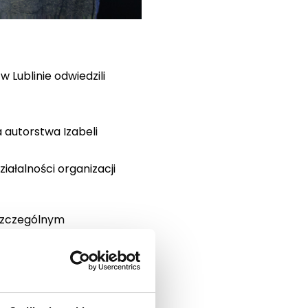
 Lublinie odwiedzili
 autorstwa Izabeli
ałalności organizacji
 szczególnym
lnych wolontariuszy i
a lubelska filia