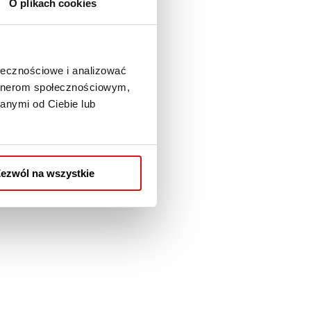
dźców z Ukrainy. To
O plikach cookies
ne.
zczególnie w kontekście
ołecznościowe i analizować
i, wolontariatu, projektów
artnerom społecznościowym,
anymi od Ciebie lub
ie działań humanitarnych
olskiego Czerwonego
ezwól na wszystkie