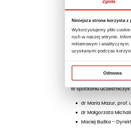
Niemieckiego Czerwonego 
Zgoda
doświadczenie podkreśla z
Niniejsza strona korzysta z
Podczas spotkania omówio
Wykorzystujemy pliki cookie 
kierunków:
Praca socjal
ruch w naszej witrynie. Inf
społecznych i integracyjn
reklamowym i analitycznym. 
uzyskanymi podczas korzysta
„Analiza (zawarta w prac
prowadzonych lokalnie pr
Krzyża” – fragment pracy
Odmowa
W spotkaniu uczestniczyli:
dr Maria Mazur, prof.
dr Małgorzata Michal
Maciej Budka – Dyrek