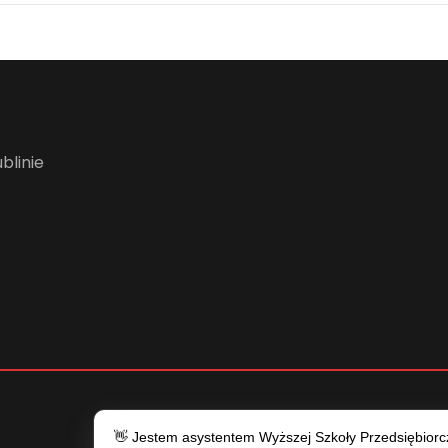
blinie
👋 Jestem asystentem Wyższej Szkoły Przedsiębiorczo