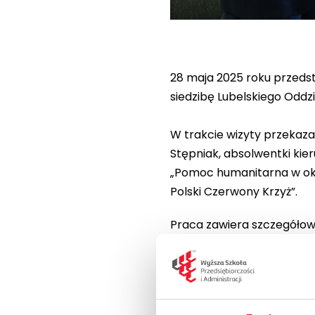
28 maja 2025 roku przedsta
siedzibę Lubelskiego Odd
W trakcie wizyty przekaz
Stępniak, absolwentki kie
„Pomoc humanitarna w okre
Polski Czerwony Krzyż”.
Praca zawiera szczegółową
uwzględnieniem danych z r
pracowników PCK.
Warto przypomnieć, że w s