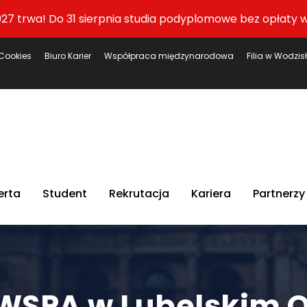
27 trwa! Do 31 sierpnia studia podyplomowe bez opłaty w
Cookies
Biuro Karier
Współpraca międzynarodowa
Filia w Wodzis
erta
Student
Rekrutacja
Kariera
Partnerzy
 WSPA w Lubelskim O