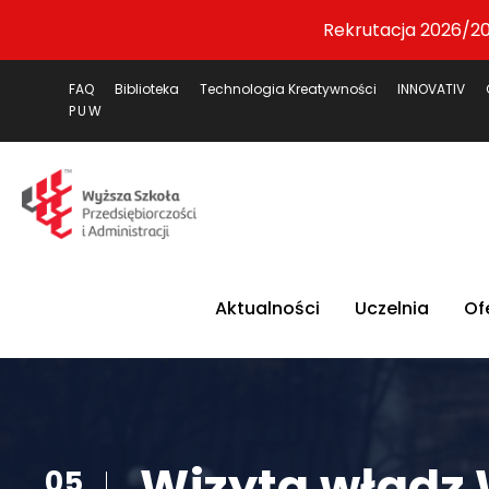
Rekrutacja 2026/20
FAQ
Biblioteka
Technologia Kreatywności
INNOVATIV
PUW
Aktualności
Uczelnia
Of
Wizyta władz
05