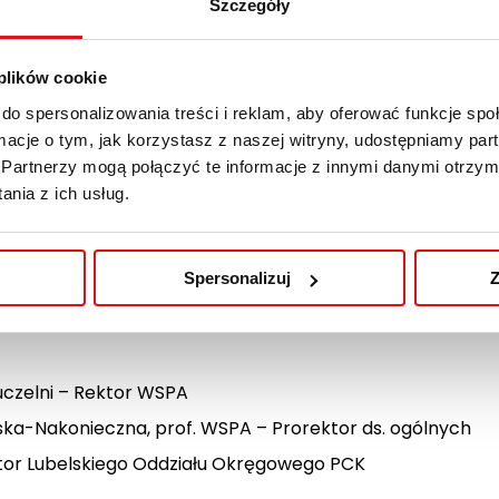
Krzyża (DRK), wspierająca działania pomocowe dla ucho
Szczegóły
aangażowanie uczelni w działania społeczne i humanitar
 plików cookie
no możliwe kierunki współpracy pomiędzy WSPA a PCK, s
do spersonalizowania treści i reklam, aby oferować funkcje sp
na
oraz
Stosunki międzynarodowe
– w obszarze edukacj
ormacje o tym, jak korzystasz z naszej witryny, udostępniamy p
ych.
Partnerzy mogą połączyć te informacje z innymi danymi otrzym
nia z ich usług.
y dyplomowej) ukazuje skalę zaangażowania oraz znaczen
zez wolontariuszy i pracowników Oddziału Lubelskiego P
 dyplomowej Izabeli Stępniak
Spersonalizuj
Z
 uczelni – Rektor WSPA
ska-Nakonieczna, prof. WSPA – Prorektor ds. ogólnych
tor Lubelskiego Oddziału Okręgowego PCK