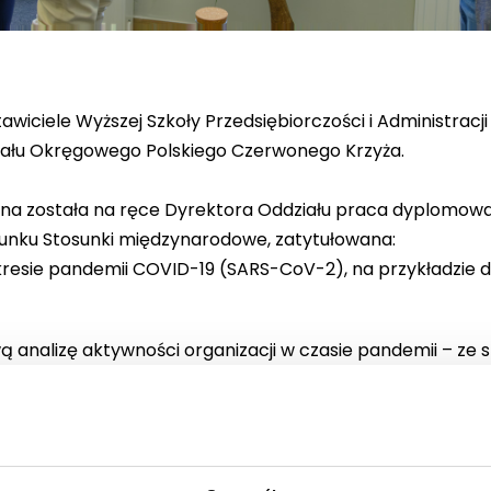
wiciele Wyższej Szkoły Przedsiębiorczości i Administracji w
ziału Okręgowego Polskiego Czerwonego Krzyża.
ana została na ręce Dyrektora Oddziału praca dyplomowa
runku Stosunki międzynarodowe, zatytułowana:
sie pandemii COVID-19 (SARS-CoV-2), na przykładzie dzi
 analizę aktywności organizacji w czasie pandemii – ze
egionu lubelskiego oraz działań realizowanych przez loka
iedzibie WSPA w latach 2022–2024 mieściła się tymczasow