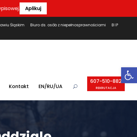
pisowej.
Aplikuj
ławiu Śląskim
Biuro ds. osób z niepełnosprawnościami
BIP
Ot
607-510-882
Kontakt
EN/RU/UA
REKRUTACJA
ddziale