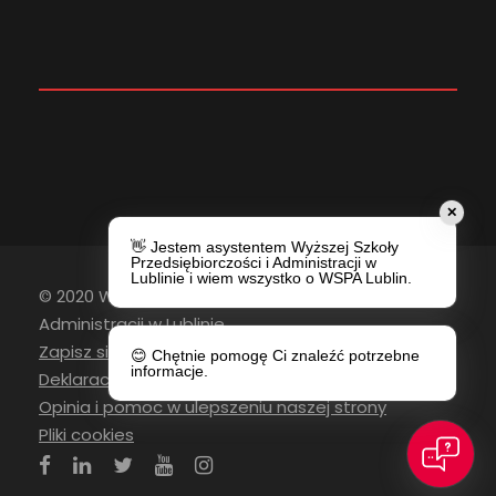
✕
👋 Jestem asystentem Wyższej Szkoły
Przedsiębiorczości i Administracji w
Lublinie i wiem wszystko o WSPA Lublin.
© 2020 Wyższa Szkoła Przedsiębiorczości i
Administracji w Lublinie
Zapisz się do newslettera
😊 Chętnie pomogę Ci znaleźć potrzebne
informacje.
Deklaracja Dostępności
Opinia i pomoc w ulepszeniu naszej strony
Pliki cookies