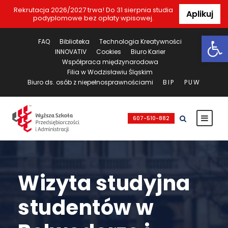
Rekrutacja 2026/2027 trwa! Do 31 sierpnia studia
Aplikuj
podyplomowe bez opłaty wpisowej.
Ot
FAQ
Biblioteka
Technologia Kreatywności
INNOVATIV
Cookies
Biuro Karier
Współpraca międzynarodowa
Filia w Wodzisławiu Śląskim
Biuro ds. osób z niepełnosprawnościami
BIP
PUW
607-510-882
Wizyta studyjna
studentów w