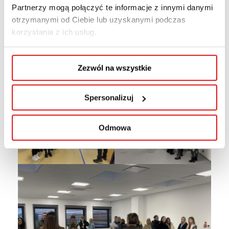
dezynfekcyjnej. W nowoczesnym budynku firmy
Partnerzy mogą połączyć te informacje z innymi danymi
pojawiła się potrzeba zaprojektowania
otrzymanymi od Ciebie lub uzyskanymi podczas
wielofunkcyjnej przestrzeni konferencyjnej o
korzystania z ich usług.
dobrej akustyce i angażującym wystroju.
Zaakceptowany przez zleceniodawcę projekt
Zezwól na wszystkie
studencki jest w trakcie realizacji.
Spersonalizuj
Odmowa