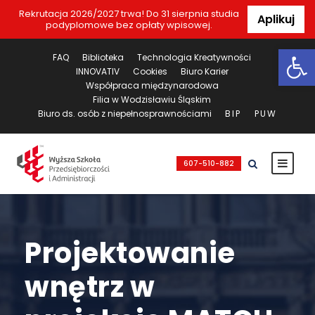
Rekrutacja 2026/2027 trwa! Do 31 sierpnia studia
Aplikuj
podyplomowe bez opłaty wpisowej.
Ot
FAQ
Biblioteka
Technologia Kreatywności
INNOVATIV
Cookies
Biuro Karier
Współpraca międzynarodowa
Filia w Wodzisławiu Śląskim
Biuro ds. osób z niepełnosprawnościami
BIP
PUW
607-510-882
Projektowanie
wnętrz w