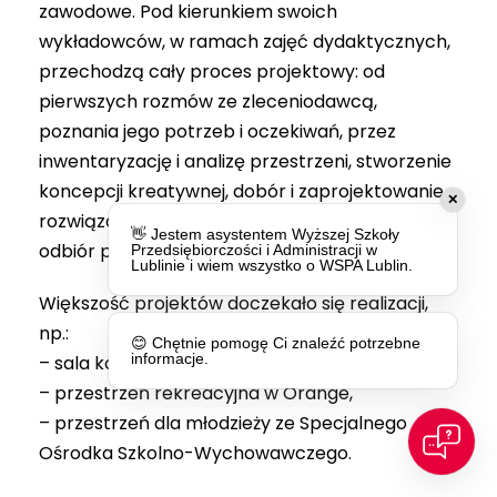
zawodowe. Pod kierunkiem swoich
wykładowców, w ramach zajęć dydaktycznych,
przechodzą cały proces projektowy: od
pierwszych rozmów ze zleceniodawcą,
poznania jego potrzeb i oczekiwań, przez
inwentaryzację i analizę przestrzeni, stworzenie
koncepcji kreatywnej, dobór i zaprojektowanie
✕
rozwiązań technicznych, aż po prezentację i
👋 Jestem asystentem Wyższej Szkoły
odbiór projektu.
Przedsiębiorczości i Administracji w
Lublinie i wiem wszystko o WSPA Lublin.
Większość projektów doczekało się realizacji,
np.:
😊 Chętnie pomogę Ci znaleźć potrzebne
informacje.
– sala konferencyjna w Medisept,
– przestrzeń rekreacyjna w Orange,
– przestrzeń dla młodzieży ze Specjalnego
Ośrodka Szkolno-Wychowawczego.