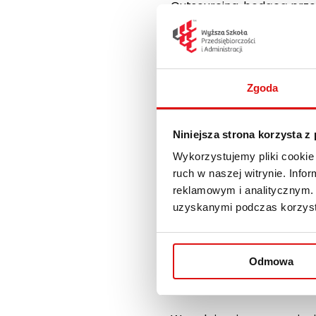
Outsourcing, będącą prze
W ramach tej umowy zobow
pozyskiwanie wykwalifiko
Zgoda
Praktyki i staże
: Nasi St
Zarządzanie
będą mieli 
staże.
Niniejsza strona korzysta z
Wykorzystujemy pliki cookie 
Wspólne wydarzenia
: U
ruch w naszej witrynie. Inf
rozwój w różnych dziedzin
reklamowym i analitycznym. 
uzyskanymi podczas korzysta
Kształtowanie progra
programów nauczania, któ
Odmowa
Jesteśmy przekonani, że ta
gospodarki.