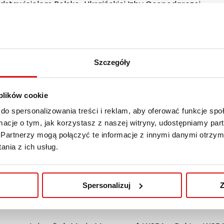
dstawicielem Polsko-Ukraińskiej Izby Gospodarczej.
iązaliśmy się do wspólnego działania, aby wspierać go
wanych kadr. Nasze działania będą obejmować:
Szczegóły
udenci i Studentki kierunków
Administracja
,
Stosunki m
możliwość zdobywania cennego doświadczenia zawodoweg
 plików cookie
do spersonalizowania treści i reklam, aby oferować funkcje sp
dział w wydarzeniach, które połączą teorię z praktyką, u
ormacje o tym, jak korzystasz z naszej witryny, udostępniamy p
ach.
Partnerzy mogą połączyć te informacje z innymi danymi otrzym
nia z ich usług.
mów nauczania
: Współpraca przy tworzeniu nowoczesny
re lepiej przygotują studentów do wymagań rynku pracy
Spersonalizuj
Z
 współpraca przyniesie wiele korzyści zarówno dla student