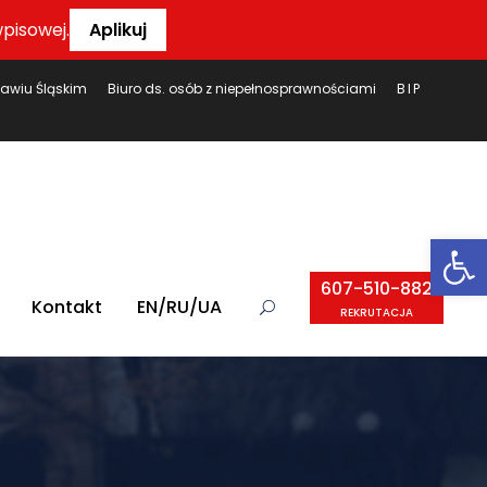
pisowej.
Aplikuj
ławiu Śląskim
Biuro ds. osób z niepełnosprawnościami
BIP
Ot
607-510-882
Kontakt
EN/RU/UA
REKRUTACJA