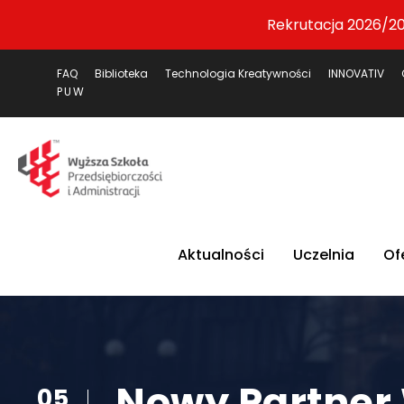
Rekrutacja 2026/20
FAQ
Biblioteka
Technologia Kreatywności
INNOVATIV
PUW
Aktualności
Uczelnia
Of
Nowy Partner
05