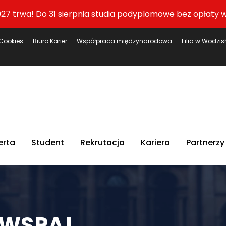
27 trwa! Do 31 sierpnia studia podyplomowe bez opłaty w
Cookies
Biuro Karier
Współpraca międzynarodowa
Filia w Wodzis
erta
Student
Rekrutacja
Kariera
Partnerzy
 WSPA!