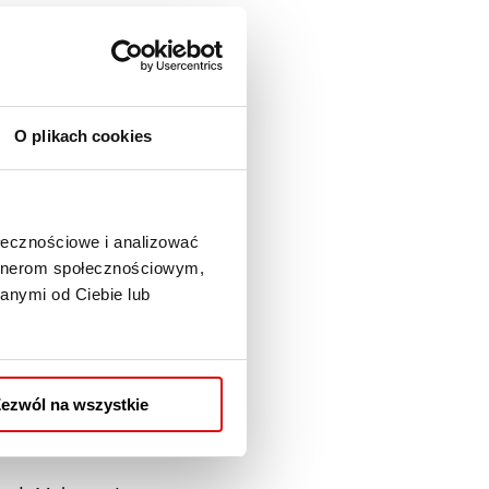
spodarkę poprzez
O plikach cookies
iędzynarodowe
i
o poprzez praktyki i
ołecznościowe i analizować
możliwiając studentom
artnerom społecznościowym,
anymi od Ciebie lub
ch i praktycznych
.
ezwól na wszystkie
ów, jak i dla lokalnej