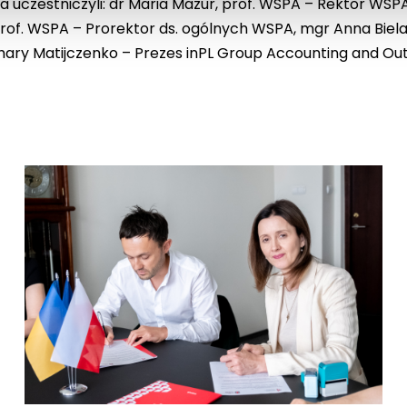
 uczestniczyli: dr Maria Mazur, prof. WSPA – Rektor WSP
of. WSPA – Prorektor ds. ogólnych WSPA, mgr Anna Bielak
hary Matijczenko – Prezes inPL Group Accounting and Out