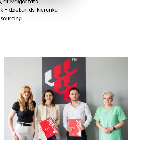
A, dr Małgorzata
 – dziekan ds. kierunku
sourcing.