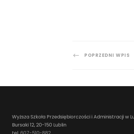
POPRZEDNI WPIS
Wyższa Szkoła Przedsiębiorczości i Administracji w Lu
Bursaki 12, 20-150 Lublin
tel.
607-510-882