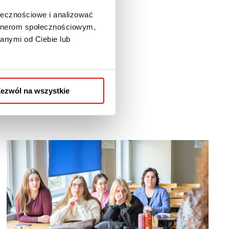
ołecznościowe i analizować
 poprowadziła dr Monika
artnerom społecznościowym,
anymi od Ciebie lub
sobie z wyzwaniami i
ać swój potencjał podczas
ezwól na wszystkie