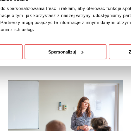
do spersonalizowania treści i reklam, aby oferować funkcje sp
rsztaty pt.: „Jak pokonać stres przed egzaminem”, które
ormacje o tym, jak korzystasz z naszej witryny, udostępniamy p
runku
Pedagogika przedszkolna i wczesnoszkolna
.
Partnerzy mogą połączyć te informacje z innymi danymi otrzym
nia z ich usług.
udenci zdobyli cenne wskazówki i podpowiedzi, jak radzić 
i praktyczne techniki, które pomogą im lepiej wykorzyst
esteśmy pewni, że świetnie sobie poradzicie!
Spersonalizuj
Z