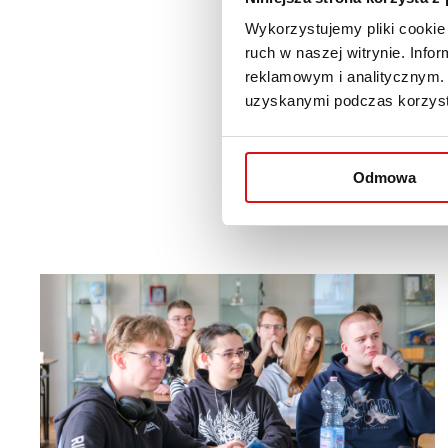
Wykorzystujemy pliki cookie 
28 stycznia odbyły się wa
ruch w naszej witrynie. Inf
Maj-Golianek, dziekan kie
reklamowym i analitycznym. 
uzyskanymi podczas korzysta
Podczas spotkania nasi st
trudnymi emocjami. Poznal
sesji. Trzymamy kciuki – j
Odmowa