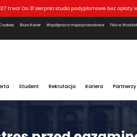
27 trwa! Do 31 sierpnia studia podyplomowe bez opłaty w
Cookies
Biuro Karier
Współpraca międzynarodowa
Filia w Wodzis
erta
Student
Rekrutacja
Kariera
Partnerzy
tres przed egzamin