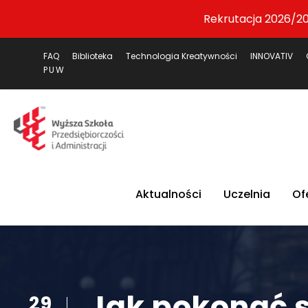
Rekrutacja 2026/20
FAQ
Biblioteka
Technologia Kreatywności
INNOVATIV
PUW
Aktualności
Uczelnia
Of
Jak pokonać s
29