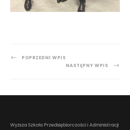
POPRZEDNI WPIS
NASTĘPNY WPIS
Wyższa Szkoła Przedsiębiorczości i Administracji