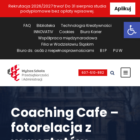
Rekrutacja 2026/2027 trwa! Do 31 sierpnia studia
Aplikuj
podyplomowe bez opłaty wpisowej.
Ot
FAQ
Biblioteka
Technologia Kreatywności
INNOVATIV
Cookies
Biuro Karier
Współpraca międzynarodowa
Filia w Wodzisławiu Śląskim
Biuro ds. osób z niepełnosprawnościami
BIP
PUW
607-510-882
Coaching Cafe –
fotorelacja z