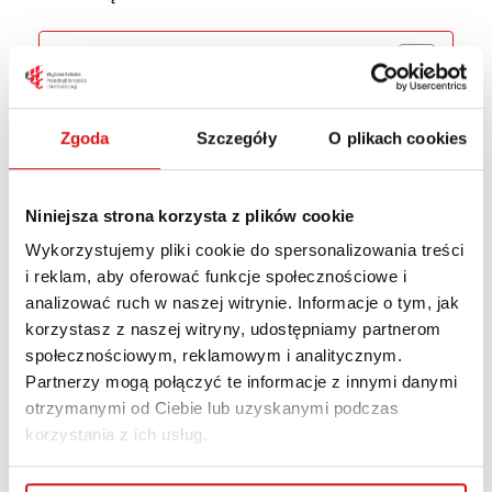
Spis treści
Co daje udział w samorządzie?
Kogo poszukujemy?
Zgoda
Szczegóły
O plikach cookies
Terminy
Co daje udział w
Niniejsza strona korzysta z plików cookie
samorządzie?
Wykorzystujemy pliki cookie do spersonalizowania treści
i reklam, aby oferować funkcje społecznościowe i
analizować ruch w naszej witrynie. Informacje o tym, jak
Rozwój własnych kompetencji
korzystasz z naszej witryny, udostępniamy partnerom
Realny wpływ na działanie uczelni
społecznościowym, reklamowym i analitycznym.
Budowanie swojego wizerunku
Partnerzy mogą połączyć te informacje z innymi danymi
otrzymanymi od Ciebie lub uzyskanymi podczas
Zdobywanie doświadczenia w zarządzaniu
korzystania z ich usług.
projektami