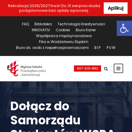
Rekrutacja 2026/2027 trwa! Do 31 sierpnia studia
Aplikuj
podyplomowe bez opłaty wpisowej.
Ot
FAQ
Biblioteka
Technologia Kreatywności
INNOVATIV
Cookies
Biuro Karier
Współpraca międzynarodowa
Filia w Wodzisławiu Śląskim
Biuro ds. osób z niepełnosprawnościami
BIP
PUW
607-510-882
Dołącz do
Samorządu