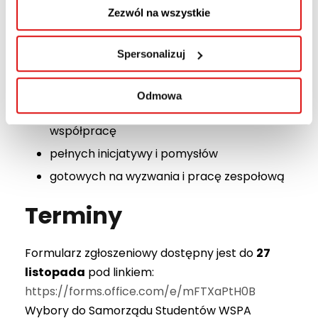
Kogo poszukujemy?
Zezwól na wszystkie
Szukamy studentów:
Spersonalizuj
zaangażowanych i odpowiedzialnych
Odmowa
komunikatywnych i otwartych na
współpracę
pełnych inicjatywy i pomysłów
gotowych na wyzwania i pracę zespołową
Terminy
Formularz zgłoszeniowy dostępny jest do
27
listopada
pod linkiem:
https://forms.office.com/e/mFTXaPtH0B
Wybory do Samorządu Studentów WSPA