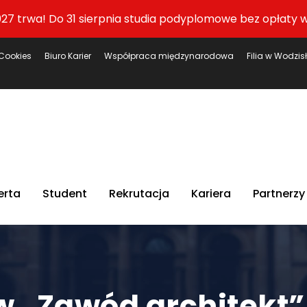
27 trwa! Do 31 sierpnia studia podyplomowe bez opłaty w
Cookies
Biuro Karier
Współpraca międzynarodowa
Filia w Wodzis
erta
Student
Rekrutacja
Kariera
Partnerzy
w „Zawód architekt