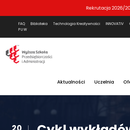
Rekrutacja 2026/20
FAQ
Biblioteka
Technologia Kreatywności
INNOVATIV
PUW
Aktualności
Uczelnia
Of
Cykl wykładó
20