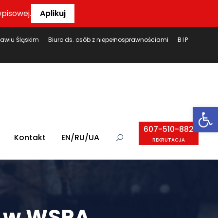
pisowej.
Aplikuj
ławiu Śląskim
Biuro ds. osób z niepełnosprawnościami
BIP
Ot
607-510-882
Kontakt
EN/RU/UA
REKRUTACJA
” w WSPA