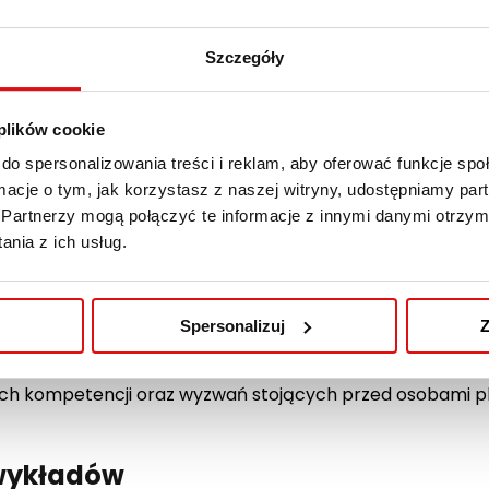
Szczegóły
 plików cookie
do spersonalizowania treści i reklam, aby oferować funkcje sp
ormacje o tym, jak korzystasz z naszej witryny, udostępniamy p
Partnerzy mogą połączyć te informacje z innymi danymi otrzym
czości i Administracji w Lublinie zaprasza studentów kie
nia z ich usług.
ych tematyką architektoniczną na cykl wykładów przyg
 RP. Spotkania odbędą się w Auli 18 i poprowadzą je doś
itektów RP.
Spersonalizuj
Z
enie specyfiki pracy architekta, omówienie aspektów pr
ch kompetencji oraz wyzwań stojących przed osobami pla
wykładów