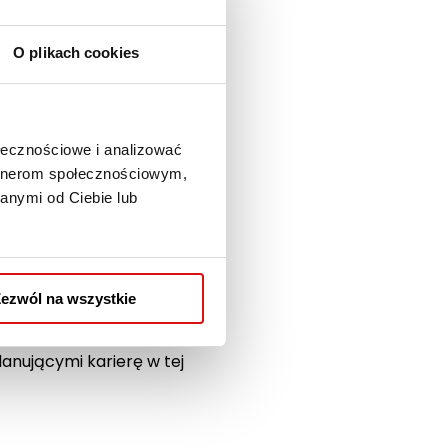
O plikach cookies
ołecznościowe i analizować
artnerom społecznościowym,
anymi od Ciebie lub
runku Architektura oraz
otowanych przez Lubelską
wiadczeni praktycy oraz
ezwól na wszystkie
awnych i zawodowych, a
nującymi karierę w tej