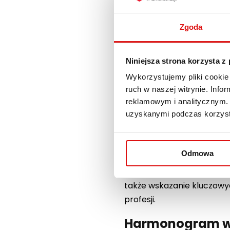
Zgoda
Niniejsza strona korzysta z
Wykorzystujemy pliki cookie 
ruch w naszej witrynie. Inf
reklamowym i analitycznym. 
Wyższa Szkoła Przedsiębior
uzyskanymi podczas korzysta
wszystkich zainteresowan
Okręgową Izbę Architektów
przedstawiciele Izby Arch
Odmowa
Celem cyklu jest przybliż
także wskazanie kluczowy
profesji.
Harmonogram 