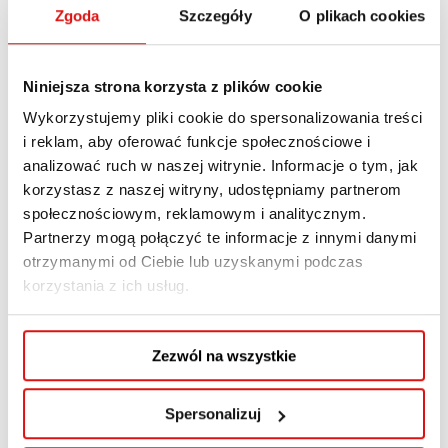
Zgoda
Szczegóły
O plikach cookies
Niniejsza strona korzysta z plików cookie
Wykorzystujemy pliki cookie do spersonalizowania treści
i reklam, aby oferować funkcje społecznościowe i
analizować ruch w naszej witrynie. Informacje o tym, jak
korzystasz z naszej witryny, udostępniamy partnerom
Drodzy Studenci i Kandydaci,
społecznościowym, reklamowym i analitycznym.
Partnerzy mogą połączyć te informacje z innymi danymi
informujemy, że w dniu 18.11.2025 obsługa
otrzymanymi od Ciebie lub uzyskanymi podczas
kandydatów i studentów zagranicznych
korzystania z ich usług.
zostanie przeniesiona na godziny 12:00-16:00.
Z góry dziękujemy za wyrozumiałość.
Zezwól na wszystkie
Spersonalizuj