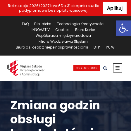
Rekrutacja 2026/2027 trwa! Do 31 sierpnia studia
Aplikuj
podyplomowe bez opłaty wpisowej.
Ot
FAQ
Biblioteka
Technologia Kreatywności
INNOVATIV
Cookies
Biuro Karier
Współpraca międzynarodowa
Filia w Wodzisławiu Śląskim
Biuro ds. osób z niepełnosprawnościami
BIP
PUW
607-510-882
Zmiana godzin
obsługi