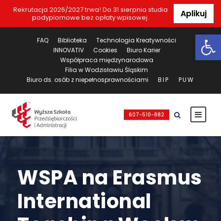
Rekrutacja 2026/2027 trwa! Do 31 sierpnia studia
Aplikuj
podyplomowe bez opłaty wpisowej.
Ot
FAQ
Biblioteka
Technologia Kreatywności
INNOVATIV
Cookies
Biuro Karier
Współpraca międzynarodowa
Filia w Wodzisławiu Śląskim
Biuro ds. osób z niepełnosprawnościami
BIP
PUW
607-510-882
WSPA na Erasmus
International