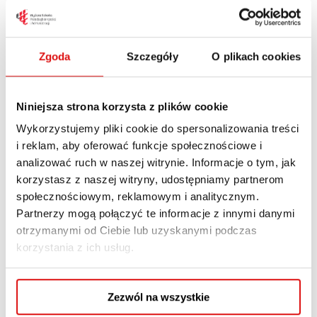
wspiera jakość kształcenia opartą na dialogu,
wiedzy oraz międzynarodowej wymianie
doświadczeń.
Zgoda
Szczegóły
O plikach cookies
Razem tworzymy przestrzeń do rozwoju i
współpracy międzynarodowej.
Niniejsza strona korzysta z plików cookie
Wykorzystujemy pliki cookie do spersonalizowania treści
i reklam, aby oferować funkcje społecznościowe i
analizować ruch w naszej witrynie. Informacje o tym, jak
korzystasz z naszej witryny, udostępniamy partnerom
społecznościowym, reklamowym i analitycznym.
Partnerzy mogą połączyć te informacje z innymi danymi
otrzymanymi od Ciebie lub uzyskanymi podczas
korzystania z ich usług.
Zezwól na wszystkie