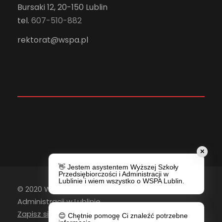
Bursaki 12, 20-150 Lublin
tel.
607-510-882
rektorat@wspa.pl
✕
👋 Jestem asystentem Wyższej Szkoły
Przedsiębiorczości i Administracji w
Lublinie i wiem wszystko o WSPA Lublin.
© 2020 Wyższa Szkoła Przedsiębiorczości i
Administracji w Lublinie
Zapisz się do newslettera
😊 Chętnie pomogę Ci znaleźć potrzebne