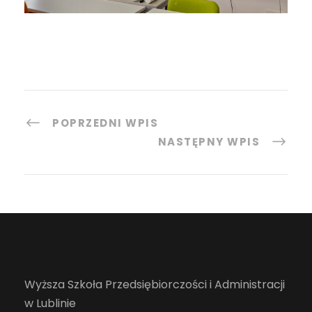
POPRZEDNI WPIS
NASTĘPNY WPIS
Wyższa Szkoła Przedsiębiorczości i Administracji
w Lublinie