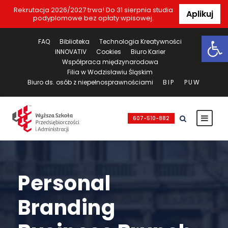
Rekrutacja 2026/2027 trwa! Do 31 sierpnia studia
Aplikuj
podyplomowe bez opłaty wpisowej.
Ot
FAQ
Biblioteka
Technologia Kreatywności
INNOVATIV
Cookies
Biuro Karier
Współpraca międzynarodowa
Filia w Wodzisławiu Śląskim
Biuro ds. osób z niepełnosprawnościami
BIP
PUW
607-510-882
Personal
Branding