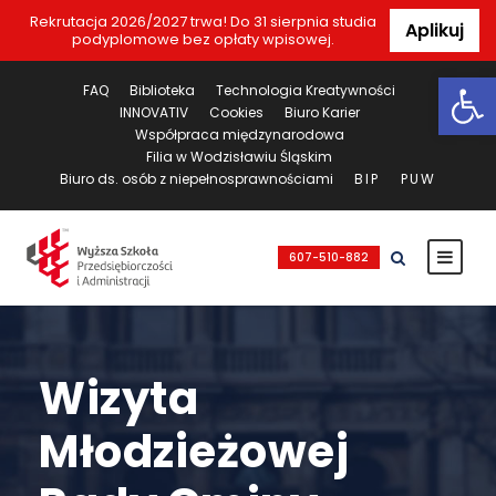
Rekrutacja 2026/2027 trwa! Do 31 sierpnia studia
Aplikuj
podyplomowe bez opłaty wpisowej.
Ot
FAQ
Biblioteka
Technologia Kreatywności
INNOVATIV
Cookies
Biuro Karier
Współpraca międzynarodowa
Filia w Wodzisławiu Śląskim
Biuro ds. osób z niepełnosprawnościami
BIP
PUW
607-510-882
Wizyta
Młodzieżowej