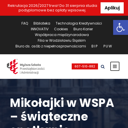
Rekrutacja 2026/2027 trwa! Do 31 sierpnia studia
Aplikuj
podyplomowe bez opłaty wpisowej.
Ot
FAQ
Biblioteka
Technologia Kreatywności
INNOVATIV
Cookies
Biuro Karier
Współpraca międzynarodowa
Filia w Wodzisławiu Śląskim
Biuro ds. osób z niepełnosprawnościami
BIP
PUW
607-510-882
Mikołajki w WSPA
– świąteczne