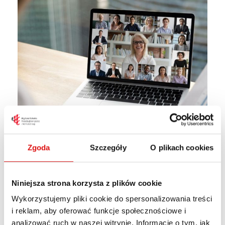
Zgoda
Szczegóły
O plikach cookies
Informujemy, że w dniu 21 czerwca 2024 r. nasze
Niniejsza strona korzysta z plików cookie
studentki kierunku
Pielęgniarstwa
wezmą
Wykorzystujemy pliki cookie do spersonalizowania treści
udział w debacie: „Zdrowie społeczeństwa
i reklam, aby oferować funkcje społecznościowe i
polskiego po pandemii COVID-19: aspekty
analizować ruch w naszej witrynie. Informacje o tym, jak