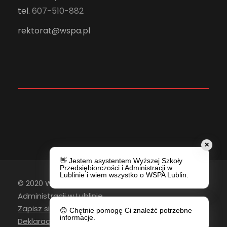
tel.
607-510-882
rektorat@wspa.pl
✕
👋 Jestem asystentem Wyższej Szkoły
Przedsiębiorczości i Administracji w
Lublinie i wiem wszystko o WSPA Lublin.
© 2020 Wyższa Szkoła Przedsiębiorczości i
Administracji w Lublinie
Zapisz się do newslettera
😊 Chętnie pomogę Ci znaleźć potrzebne
informacje.
Deklaracja Dostępności