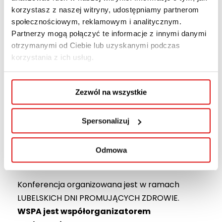
medyczne, prawne i społeczne”.
korzystasz z naszej witryny, udostępniamy partnerom
społecznościowym, reklamowym i analitycznym.
Sesja I: Styl życia a stan zdrowia społeczeństwa
Partnerzy mogą połączyć te informacje z innymi danymi
polskiego
otrzymanymi od Ciebie lub uzyskanymi podczas
korzystania z ich usług.
W godzinach 9:00-13:00, w ramach Sesji
Studenckich na Platformie Zoom, udział w
Zezwól na wszystkie
dyskusji wezmą przedstawicielki WSPA:
Aleksandra Mróz (Studentka kierunku
Pielęgniarstwo w WSPA) i Weronika Raczkowska
Spersonalizuj
(Studentka kierunku Pielęgniarstwo, WSPA).
Opiekun pracy: Dr n. med. Dorota Weber, Mgr
Odmowa
Paulina Rój, Mgr Magdalena Wac.
Konferencja organizowana jest w ramach
LUBELSKICH DNI PROMUJĄCYCH ZDROWIE.
WSPA jest współorganizatorem