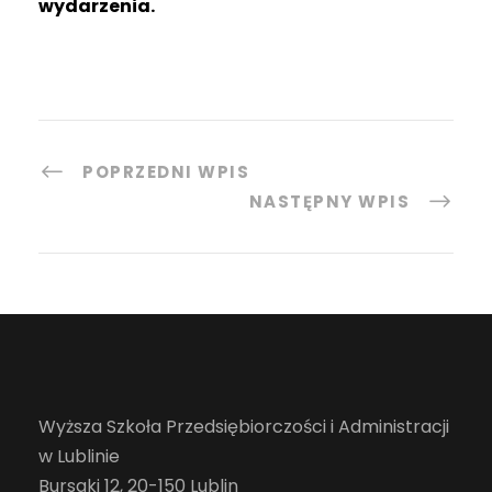
wydarzenia.
POPRZEDNI WPIS
NASTĘPNY WPIS
Wyższa Szkoła Przedsiębiorczości i Administracji
w Lublinie
Bursaki 12, 20-150 Lublin