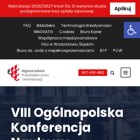
Rekrutacja 2026/2027 trwa! Do 31 sierpnia studia
Aplikuj
podyplomowe bez opłaty wpisowej.
Ot
FAQ
Biblioteka
Technologia Kreatywności
INNOVATIV
Cookies
Biuro Karier
Współpraca międzynarodowa
Filia w Wodzisławiu Śląskim
Biuro ds. osób z niepełnosprawnościami
BIP
PUW
607-510-882
VIII Ogólnopolska
Konferencja