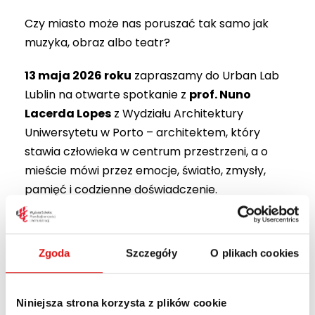
Czy miasto może nas poruszać tak samo jak
muzyka, obraz albo teatr?
13 maja 2026 roku
zapraszamy do Urban Lab
Lublin na otwarte spotkanie z
prof. Nuno
Lacerda Lopes
z Wydziału Architektury
Uniwersytetu w Porto – architektem, który
stawia człowieka w centrum przestrzeni, a o
mieście mówi przez emocje, światło, zmysły,
pamięć i codzienne doświadczenie.
Wydarzenie będzie podsumowaniem wizyty
prof. Nuno Lacerda Lopes w Lublinie oraz pracy
Zgoda
Szczegóły
O plikach cookies
warsztatowej nad materią miasta, realizowanej
ze studentami WSPA i KUL przy udziale
wykładowców oraz ekspertów w ramach
Niniejsza strona korzysta z plików cookie