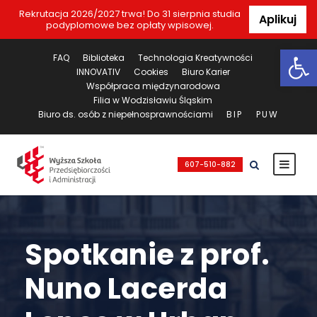
Rekrutacja 2026/2027 trwa! Do 31 sierpnia studia
Aplikuj
podyplomowe bez opłaty wpisowej.
Ot
FAQ
Biblioteka
Technologia Kreatywności
INNOVATIV
Cookies
Biuro Karier
Współpraca międzynarodowa
Filia w Wodzisławiu Śląskim
Biuro ds. osób z niepełnosprawnościami
BIP
PUW
607-510-882
Spotkanie z prof.
Nuno Lacerda