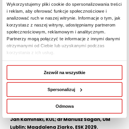
programu
Visiting Professors in Lublin
.
Wykorzystujemy pliki cookie do spersonalizowania treści
i reklam, aby oferować funkcje społecznościowe i
W pierwszej części wydarzenia prof. Nuno
analizować ruch w naszej witrynie. Informacje o tym, jak
Lacerda Lopes wygłosi wykład
„The
korzystasz z naszej witryny, udostępniamy partnerom
Architectural Philosophy of the City”
. Będzie
społecznościowym, reklamowym i analitycznym.
to opowieść o tym, jak architektura wpływa na
Partnerzy mogą połączyć te informacje z innymi danymi
nasze myślenie, relacje, sposób poruszania się
otrzymanymi od Ciebie lub uzyskanymi podczas
korzystania z ich usług.
po świecie i przeżywania miejsc.
Następnie odbędzie się debata ekspercka:
Zezwól na wszystkie
„Miasto, architektura i strategia kulturowa
w kontekście ESK 2029”
.
Spersonalizuj
W debacie udział wezmą:
dr Susana Oliveira,
UPT; dr inż. arch. Bartłomiej Kożuchowski,
Odmowa
IARP, SARP; prof. Marek Pietraś, UMCS; dr inż.
Jan Kamiński, KUL; dr Mariusz Sagan, UM
Lublin; Magdalena Ziarko, ESK 2029.