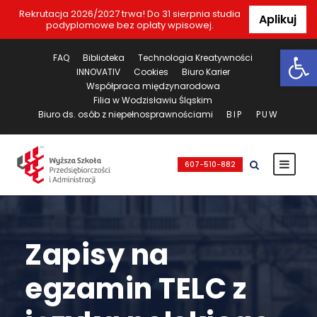
Rekrutacja 2026/2027 trwa! Do 31 sierpnia studia
Aplikuj
podyplomowe bez opłaty wpisowej.
Ot
FAQ
Biblioteka
Technologia Kreatywności
INNOVATIV
Cookies
Biuro Karier
Współpraca międzynarodowa
Filia w Wodzisławiu Śląskim
Biuro ds. osób z niepełnosprawnościami
BIP
PUW
607-510-882
Zapisy na
egzamin TELC z