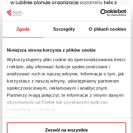
w Lublinie planuje organizację
egzaminu
telc z
języka polskiego na poziomie dualnym B1–
B2
w terminie
20 czerwca 2026 r.
Zgoda
Szczegóły
O plikach cookies
Link do zapisów:
https://telc.wspa.pl/
Egzamin telc skierowany jest do cudzoziemców
Niniejsza strona korzysta z plików cookie
oraz obywateli polskich mieszkających na stałe
Wykorzystujemy pliki cookie do spersonalizowania treści
za granicą, którzy chcą uzyskać oficjalny
i reklam, aby oferować funkcje społecznościowe i
certyfikat potwierdzający znajomość języka
analizować ruch w naszej witrynie. Informacje o tym, jak
polskiego. Dokument może być przydatny m.in.
korzystasz z naszej witryny, udostępniamy partnerom
przy ubieganiu się o pobyt rezydenta
społecznościowym, reklamowym i analitycznym.
długoterminowego UE.
Partnerzy mogą połączyć te informacje z innymi danymi
otrzymanymi od Ciebie lub uzyskanymi podczas
Egzamin składa się z dwóch części:
pisemnej
korzystania z ich usług.
oraz
ustnej
. Część pisemna trwa około 115
minut i obejmuje rozumienie ze słuchu,
Zezwól na wszystkie
rozumienie tekstu pisanego, elementy języka