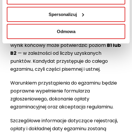
oraz wypowiedź pisemną. Część ustna odbywa
Spersonalizuj
się zazwyczaj w parach i jest prowadzona przez
licencjonowanych egzaminatorów telc.
Odmowa
Egzamin ma charakter
dualny
, co oznacza, że
wynik końcowy może potwierdzić poziom
B1 lub
B2
— w zależności od liczby uzyskanych
punktów. Kandydat przystępuje do całego
egzaminu, czyli części pisemnej i ustnej.
Warunkiem przystąpienia do egzaminu będzie
poprawne wypełnienie formularza
zgłoszeniowego, dokonanie opłaty
egzaminacyjnej oraz akceptacja regulaminu.
Szczegółowe informacje dotyczące rejestracji,
opłaty i dokładnej daty egzaminu zostaną