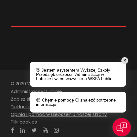
✕
👋 Jestem asystentem Wyższej Szkoły
Przedsiębiorczości i Administracji w
Lublinie i wiem wszystko o WSPA Lublin.
© 2020 Wyższa Szkoła Przedsiębiorczości i
Administracji w Lublinie
Zapisz się do newslettera
😊 Chętnie pomogę Ci znaleźć potrzebne
informacje.
Deklaracja Dostępności
Opinia i pomoc w ulepszeniu naszej strony
Pliki cookies