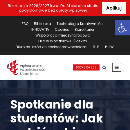
Rekrutacja 2026/2027 trwa! Do 31 sierpnia studia
Aplikuj
podyplomowe bez opłaty wpisowej.
Ot
FAQ
Biblioteka
Technologia Kreatywności
INNOVATIV
Cookies
Biuro Karier
Współpraca międzynarodowa
Filia w Wodzisławiu Śląskim
Biuro ds. osób z niepełnosprawnościami
BIP
PUW
607-510-882
Spotkanie dla
studentów: Jak