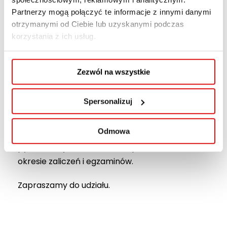
Partnerzy mogą połączyć te informacje z innymi danymi
Spotkanie będzie poświęcone praktycznym
otrzymanymi od Ciebie lub uzyskanymi podczas
sposobom radzenia sobie ze stresem przed
korzystania z ich usług.
egzaminami, poprawie koncentracji oraz
przygotowaniu do sesji egzaminacyjnej.
Zezwól na wszystkie
Termin:
14 czerwca 2026 r. / niedziela
Godzina:
9:05
Spersonalizuj
Miejsce:
sala 122
Odmowa
Podczas spotkania studenci będą mogli zadać
pytania i uzyskać wskazówki pomocne w
okresie zaliczeń i egzaminów.
Zapraszamy do udziału.