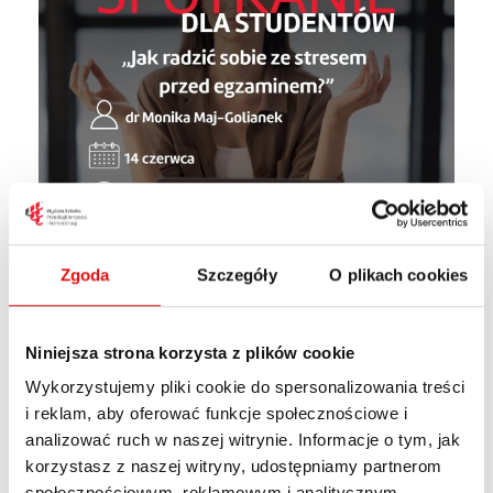
Zgoda
Szczegóły
O plikach cookies
Niniejsza strona korzysta z plików cookie
Zapraszamy studentów WSPA na spotkanie
Wykorzystujemy pliki cookie do spersonalizowania treści
„Jak radzić sobie ze stresem przed
i reklam, aby oferować funkcje społecznościowe i
egzaminem?”
, które poprowadzi
dr Monika
analizować ruch w naszej witrynie. Informacje o tym, jak
Maj-Golianek
, Dziekan kierunku Pedagogika
korzystasz z naszej witryny, udostępniamy partnerom
przedszkolna i wczesnoszkolna.
społecznościowym, reklamowym i analitycznym.