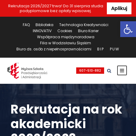
Rekrutacja 2026/2027 trwa! Do 31 sierpnia studia
Aplikuj
podyplomowe bez opłaty wpisowej.
Ot
FAQ
Biblioteka
Technologia Kreatywności
INNOVATIV
Cookies
Biuro Karier
Współpraca międzynarodowa
Filia w Wodzisławiu Śląskim
Biuro ds. osób z niepełnosprawnościami
BIP
PUW
607-510-882
Rekrutacja na rok
akademicki