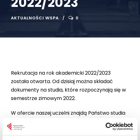
2022/2023
AKTUALNOŚCI WSPA
0
Rekrutacja na rok akademicki 2022/2023
została otwarta. Od dzisiaj można składać
dokumenty na studia, które rozpoczynają się w
semestrze zimowym 2022.
W ofercie naszej uczelni znajdą Państwo studia
licencjackie, inżynierskie, magisterskie oraz
podyplomowe. Formularz rekrutacyjny znajduje
się na stronie każdego z kierunków w zakładce