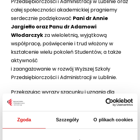
Przedsiębiorczości i Administracji w Lublinie oraz
całej społeczności akademickiej pragniemy
serdecznie podziękować
Pani dr Annie
Jargiełło oraz Panu dr Adamowi
Włodarczyk
za wieloletnią, wyjątkową
współpracę, poświęcenie i trud włożony w
kształcenie wielu pokoleń Studentów, a także
aktywność
i zaangażowanie w rozwój Wyższej Szkoły
Przedsiębiorczości i Administracji w Lublinie.
Przekazując wyrazy szacunku i uznania dla
całokształtu działalności na rzecz Uczelni, z
ogromną radością informujemy, iż Senat
Wyższej Szkoły Przedsiębiorczości i Administracji
Zgoda
Szczegóły
O plikach cookies
w Lublinie podjął decyzję w drodze uchwały o
nominacji na stanowisko profesora Wyższej