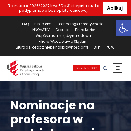
Rekrutacja 2026/2027 trwa! Do 31 sierpnia studia
Aplikuj
podyplomowe bez opłaty wpisowej.
Ot
FAQ
Biblioteka
Technologia Kreatywności
INNOVATIV
Cookies
Biuro Karier
Współpraca międzynarodowa
Filia w Wodzisławiu Śląskim
Biuro ds. osób z niepełnosprawnościami
BIP
PUW
607-510-882
Nominacje na
profesora w