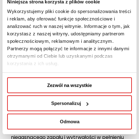
Szkoły Przedsiębiorczości i Administracji w
Niniejsza strona korzysta z plików cookie
Lublinie
Pani dr Anny Jargiełło oraz Pana dr
Wykorzystujemy pliki cookie do spersonalizowania treści
Adama Włodarczyka
.
i reklam, aby oferować funkcje społecznościowe i
analizować ruch w naszej witrynie. Informacje o tym, jak
korzystasz z naszej witryny, udostępniamy partnerom
społecznościowym, reklamowym i analitycznym.
Partnerzy mogą połączyć te informacje z innymi danymi
otrzymanymi od Ciebie lub uzyskanymi podczas
korzystania z ich usług.
Zezwól na wszystkie
Spersonalizuj
Z całego serca gratulujemy zaangażowania w
dbałość o rozwijanie ambicji młodych ludzi oraz
Odmowa
kształtowanie ich postaw, a także życzymy
niegasnącego zapału i wytrwałości w pełnieniu