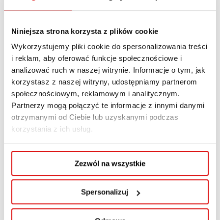
Zarządzanie oświatą
Zniżka dotyczy kandydatów, którzy zostaną
Niniejsza strona korzysta z plików cookie
zakwalifikowani na jeden z powyższych
Wykorzystujemy pliki cookie do spersonalizowania treści
kierunków w semestrze zimowym roku
i reklam, aby oferować funkcje społecznościowe i
akademickiego 2024/25,
w dniach 14-20
analizować ruch w naszej witrynie. Informacje o tym, jak
korzystasz z naszej witryny, udostępniamy partnerom
października 2024 r
. oraz złożą komplet
społecznościowym, reklamowym i analitycznym.
oryginałów dokumentów najpóźniej do 21.10.24 r.
Partnerzy mogą połączyć te informacje z innymi danymi
otrzymanymi od Ciebie lub uzyskanymi podczas
Promocja na Dzień Nauczyciela nie łączy się z
korzystania z ich usług.
innymi ofertami promocyjnymi, obowiązującymi
w WSPA w Lublinie.
Zezwól na wszystkie
Sprawdź także
inne kierunki studiów
podyplomowych
i inne promocje
na naszej
Spersonalizuj
stronie internetowej:
wspa.pl/rekrutacja/promocje-i-znizki-