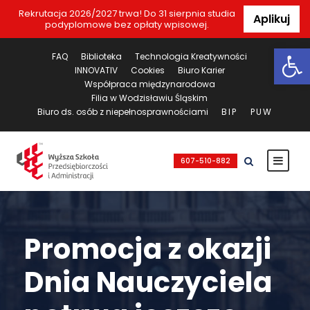
Rekrutacja 2026/2027 trwa! Do 31 sierpnia studia
Aplikuj
podyplomowe bez opłaty wpisowej.
Ot
FAQ
Biblioteka
Technologia Kreatywności
INNOVATIV
Cookies
Biuro Karier
Współpraca międzynarodowa
Filia w Wodzisławiu Śląskim
Biuro ds. osób z niepełnosprawnościami
BIP
PUW
607-510-882
Promocja z okazji
Dnia Nauczyciela