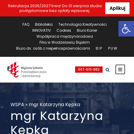
Rekrutacja 2026/2027 trwa! Do 31 sierpnia studia
Aplikuj
podyplomowe bez opłaty wpisowej.
Ot
FAQ
Biblioteka
Technologia Kreatywności
INNOVATIV
Cookies
Biuro Karier
Współpraca międzynarodowa
Filia w Wodzisławiu Śląskim
Biuro ds. osób z niepełnosprawnościami
BIP
PUW
607-510-882
WSPA
»
mgr Katarzyna Kępka
mgr Katarzyna
Kępka