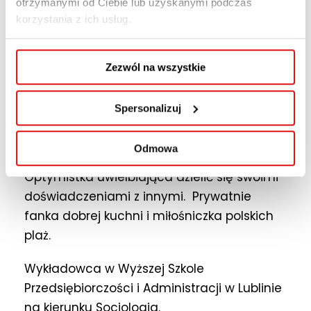
otrzymanymi od Ciebie lub uzyskanymi podczas
Pasjonatka pracy z ludźmi, na co dzień
korzystania z ich usług.
policjantka od prawie 18 lat związana z
Komendą Miejską Policji w Jaworznie, gdzie
Zezwól na wszystkie
specjalizuje się w sprawach dotyczących
nieletnich, małoletnich oraz problematyki
Spersonalizuj
rodzinnej. Od 2021 roku pełni funkcję
Kuratora Społecznego do spraw rodzinnych
Odmowa
i nieletnich przy Sądzie Rejonowym.
Optymistka uwielbiająca dzielić się swoimi
doświadczeniami z innymi. Prywatnie
fanka dobrej kuchni i miłośniczka polskich
plaż.
Wykładowca w Wyższej Szkole
Przedsiębiorczości i Administracji w Lublinie
na kierunku Socjologia.