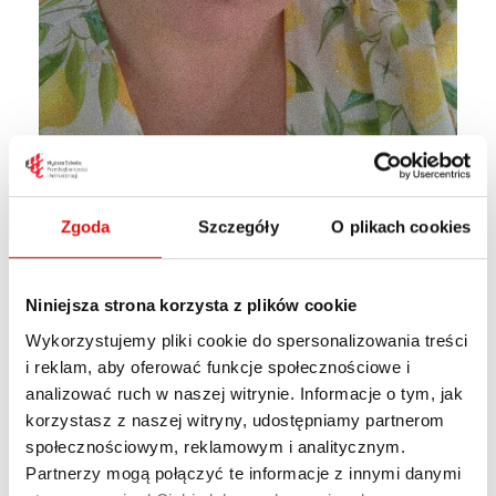
Zgoda
Szczegóły
O plikach cookies
e-mail:
k.kepka@wspa.pl
Niniejsza strona korzysta z plików cookie
Wykorzystujemy pliki cookie do spersonalizowania treści
mgr Katarzyna
i reklam, aby oferować funkcje społecznościowe i
Kępka
analizować ruch w naszej witrynie. Informacje o tym, jak
korzystasz z naszej witryny, udostępniamy partnerom
społecznościowym, reklamowym i analitycznym.
Wykładowca na kierunku Socjologia
Partnerzy mogą połączyć te informacje z innymi danymi