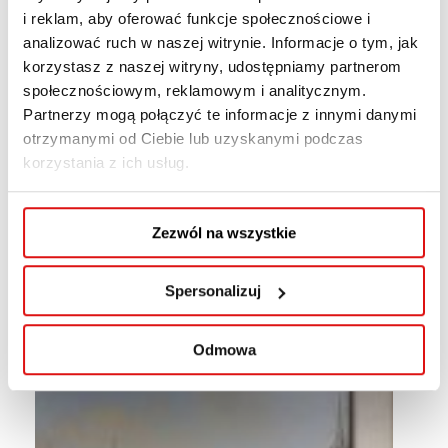
i reklam, aby oferować funkcje społecznościowe i
Łukasiewicz (Kanclerz WSPA), Dr inż. Michalina
analizować ruch w naszej witrynie. Informacje o tym, jak
Gryniewicz-Jaworska (Dziekan kierunku
korzystasz z naszej witryny, udostępniamy partnerom
informatyka).
społecznościowym, reklamowym i analitycznym.
Partnerzy mogą połączyć te informacje z innymi danymi
otrzymanymi od Ciebie lub uzyskanymi podczas
korzystania z ich usług.
Zezwól na wszystkie
Spersonalizuj
Odmowa