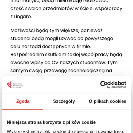
Informatyka, będą mieli okazję realizować
część swoich przedmiotów w ścisłej współpracy
z Lingaro.
Możliwości będą tym większe, ponieważ
studenci będą mogli używać do powyższego
celu narzędzi dostępnych w firmie.
Bezpośrednim skutkiem takiej współpracy będą
owocne wpisy do CV naszych studentów. Tym
samym swoją przewagę technologiczną na
rynku pracy będą budowali już w czasie
studiowania.
Poniższe zdjęcia przedstawiają moment
Zgoda
Szczegóły
O plikach cookies
podpisania porozumienia, w którym brali udział:
Filip Merklejn (Dyrektor lubelskiego oddziału
Niniejsza strona korzysta z plików cookie
Grupy Lingaro), Dr Iwona Zakrzewska
Wykorzystujemy pliki cookie do spersonalizowania treści
(prorektor ds. ogólnych), Dr Agnieszka