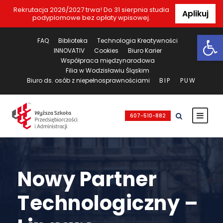
Rekrutacja 2026/2027 trwa! Do 31 sierpnia studia
Aplikuj
podyplomowe bez opłaty wpisowej.
Ot
FAQ
Biblioteka
Technologia Kreatywności
INNOVATIV
Cookies
Biuro Karier
Współpraca międzynarodowa
Filia w Wodzisławiu Śląskim
Biuro ds. osób z niepełnosprawnościami
BIP
PUW
607-510-882
Nowy Partner
Technologiczny –