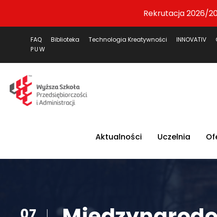
Rekrutacja 2026/20
FAQ
Biblioteka
Technologia Kreatywności
INNOVATIV
PUW
Aktualności
Uczelnia
Of
Międzynarodo
07