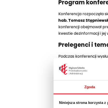
Program konfere
Konferencja rozpoczęła s
hab. Tomasz Stępniewski
konferencji obejmował prel
kwestie dezinformacji i j
Prelegenci i te
Podczas konferencji wysł
polityki migracyjnej oraz i
dr Tomasz Sieniow
Instytut Nauk Prawnyc
Zgoda
Katolicki Uniwersytet 
odpowiedzialnością
Niniejsza strona korzysta z
dr hab. Agnieszka 