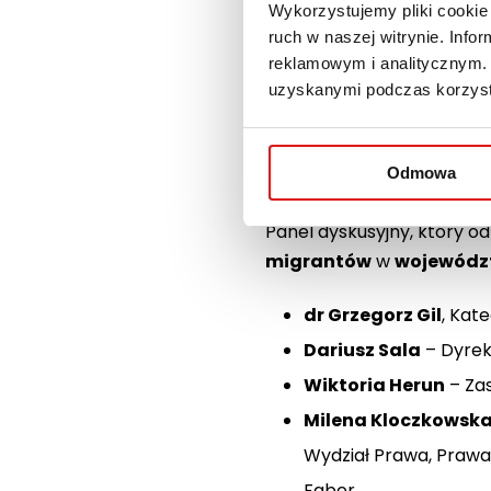
Wykorzystujemy pliki cookie 
Lublinie) – Wpływ dez
ruch w naszej witrynie. Inf
Kamil Raczyński
(UN
reklamowym i analitycznym. 
uzyskanymi podczas korzysta
organizacji na wyzwa
Panel dyskusyjny
dobre praktyki.
Odmowa
Panel dyskusyjny, który o
migrantów
w
województ
dr Grzegorz Gil
, Ka
Dariusz Sala
– Dyrek
Wiktoria Herun
– Zas
Milena Kloczkowsk
Wydział Prawa, Prawa 
Faber