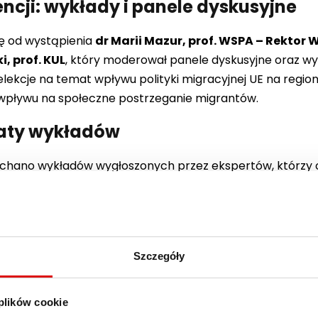
ncji: wykłady i panele dyskusyjne
ię od wystąpienia
dr Marii Mazur, prof. WSPA – Rektor
, prof. KUL
, który moderował panele dyskusyjne oraz w
ekcje na temat wpływu polityki migracyjnej UE na region 
ej wpływu na społeczne postrzeganie migrantów.
maty wykładów
uchano wykładów wygłoszonych przez ekspertów, którzy 
ntegracji w regionie:
(Katedra Prawa Międzynarodowego i Prawa Unii Europejski
h, Wydział Prawa, Prawa Kanonicznego i Administracji
Szczegóły
Lubelski Jana Pawła II) – Polityka migracyjna UE: Między s
 plików cookie
Demczuk, prof. UMCS
(Katedra Systemów Politycznych i 