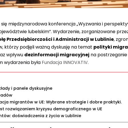
 się międzynarodowa konferencja „Wyzwania i perspekty
ojewództwie lubelskim”. Wydarzenie, zorganizowane prze
ę Przedsiębiorczości i Administracji w Lublinie
, zgro
, którzy podjęli ważną dyskusję na temat
polityki migra
az wpływu
dezinformacji migracyjnej
na postrzeganie 
em wydarzenia była
Fundacja INNOVATIV
.
łady i panele dyskusyjne
kładów
racja migrantów w UE: Wybrane strategie i dobre praktyki.
est rozwiązaniem kryzysu demograficznego w UE
ntów: doświadczenia z życia w Lublinie