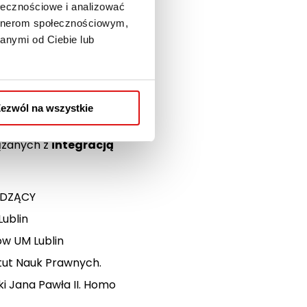
ołecznościowe i analizować
artnerom społecznościowym,
tywę międzynarodowej
anymi od Ciebie lub
ne strategie i
ezwól na wszystkie
iązanych z
integracją
ADZĄCY
ublin
ów UM Lublin
tut Nauk Prawnych.
ki Jana Pawła II. Homo