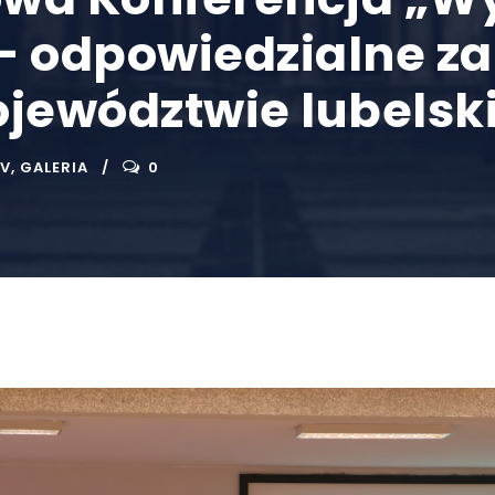
– odpowiedzialne za
jewództwie lubelski
IV
,
GALERIA
0