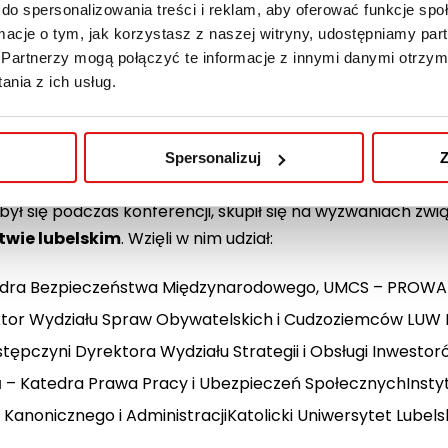
do spersonalizowania treści i reklam, aby oferować funkcje sp
informacji na postrzeganie migracji przez społeczeństwo
ormacje o tym, jak korzystasz z naszej witryny, udostępniamy p
HCR Polska) – jako gość specjalny przedstawił perspek
Partnerzy mogą połączyć te informacje z innymi danymi otrzym
nia z ich usług.
nia związane z zarządzaniem migracją
: Integracja migrantów w UE: Wybra
Spersonalizuj
Z
dbył się podczas konferencji, skupił się na wyzwaniach zw
wie lubelskim
. Wzięli w nim udział:
tedra Bezpieczeństwa Międzynarodowego, UMCS – PROW
tor Wydziału Spraw Obywatelskich i Cudzoziemców LUW L
tępczyni Dyrektora Wydziału Strategii i Obsługi Inwestor
a
– Katedra Prawa Pracy i Ubezpieczeń SpołecznychInsty
Kanonicznego i AdministracjiKatolicki Uniwersytet Lubels