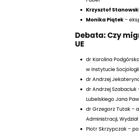
Krzysztof Stanowsk
Monika Piątek
– eksp
Debata: Czy mig
UE
dr Karolina Podgórska
w Instytucie Socjolo
dr Andrzej Jekaterync
dr Andrzej Szabaciuk –
Lubelskiego Jana Pawła
dr Grzegorz Tutak – ad
Administracji, Wydział
Piotr Skrzypczak – p