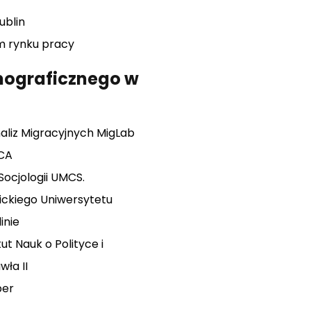
ublin
m rynku pracy
mograficznego w
aliz Migracyjnych MigLab
ĄCA
Socjologii UMCS.
lickiego Uniwersytetu
inie
ut Nauk o Polityce i
wła II
ber