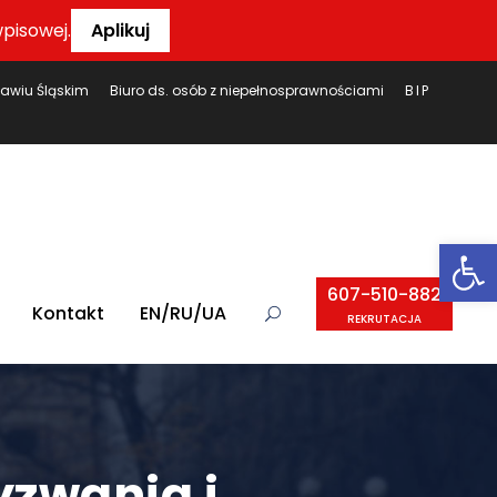
pisowej.
Aplikuj
ławiu Śląskim
Biuro ds. osób z niepełnosprawnościami
BIP
Ot
607-510-882
Kontakt
EN/RU/UA
REKRUTACJA
zwania i