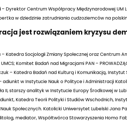
i
– Dyrektor Centrum Współpracy Międzynarodowej UM L
ertka w dziedzinie zatrudniania cudzoziemców na polski
racja jest rozwiązaniem kryzysu de
 – Katedra Socjologii Zmiany Społecznej oraz Centrum An
gii UMCS; Komitet Badań nad Migracjami PAN – PROWADZ
zuk – Katedra Badań nad Kulturą i Komunikacją, Instytut 
 adiunkt w Instytucie Nauk o Polityce i Administracji Kato
 II, starszy analityk w Instytucie Europy Środkowej w Lubl
iunkt, Katedra Teorii Polityki i Studiów Wschodnich, Instyt
 Nauk Społecznych. Katolicki Uniwersytet Lubelski Jana Pa
olitolog, mediator, Współtwórca Stowarzyszenia Homo Fa