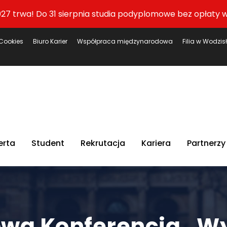
27 trwa! Do 31 sierpnia studia podyplomowe bez opłaty w
Cookies
Biuro Karier
Współpraca międzynarodowa
Filia w Wodzis
erta
Student
Rekrutacja
Kariera
Partnerzy
wa Konferencja „Wy