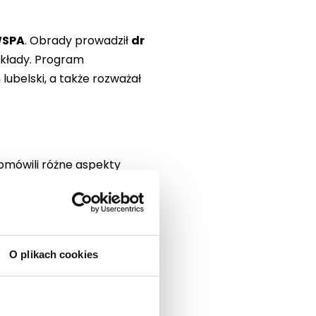
 WSPA
. Obrady prowadził
dr
ykłady. Program
lubelski, a także rozważał
omówili różne aspekty
ej
O plikach cookies
olidarnością a
Praw Człowieka, UMCS w