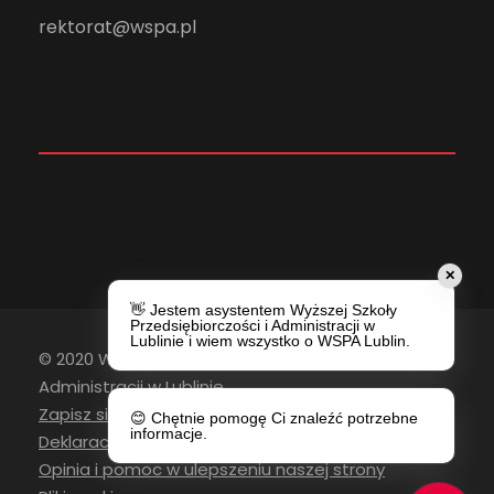
rektorat@wspa.pl
✕
👋 Jestem asystentem Wyższej Szkoły
Przedsiębiorczości i Administracji w
Lublinie i wiem wszystko o WSPA Lublin.
© 2020 Wyższa Szkoła Przedsiębiorczości i
Administracji w Lublinie
Zapisz się do newslettera
😊 Chętnie pomogę Ci znaleźć potrzebne
informacje.
Deklaracja Dostępności
Opinia i pomoc w ulepszeniu naszej strony