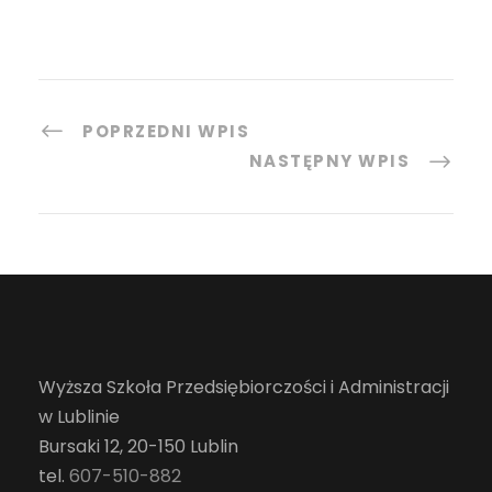
POPRZEDNI WPIS
NASTĘPNY WPIS
Wyższa Szkoła Przedsiębiorczości i Administracji
w Lublinie
Bursaki 12, 20-150 Lublin
tel.
607-510-882