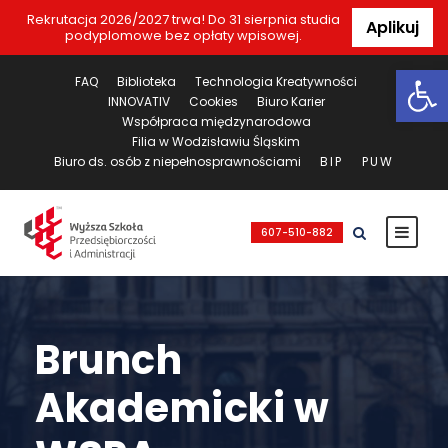
Rekrutacja 2026/2027 trwa! Do 31 sierpnia studia
Aplikuj
podyplomowe bez opłaty wpisowej.
Ot
FAQ
Biblioteka
Technologia Kreatywności
INNOVATIV
Cookies
Biuro Karier
Współpraca międzynarodowa
Filia w Wodzisławiu Śląskim
Biuro ds. osób z niepełnosprawnościami
BIP
PUW
607-510-882
Brunch
Akademicki w